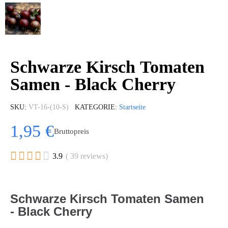
Schwarze Kirsch Tomaten
Samen - Black Cherry
SKU
VT-16-(10-S)
KATEGORIE
Startseite
1,95 €
Bruttopreis





3.9
( 39 reviews)
Schwarze Kirsch Tomaten Samen
- Black Cherry