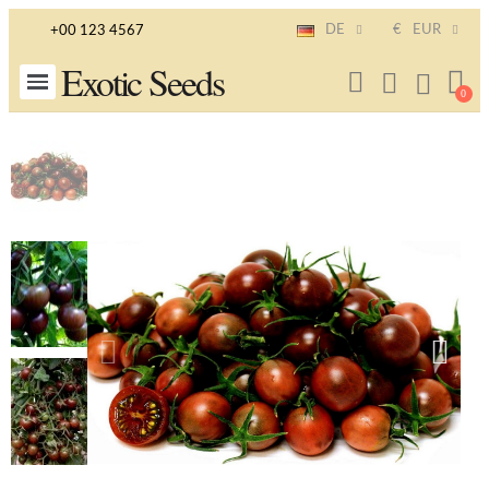
DE
€
EUR
+00 123 4567
Exotic Seeds