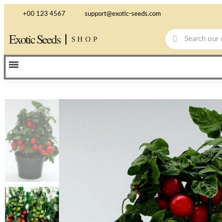
+00 123 4567
support@exotic-seeds.com
Exotic Seeds
SHOP