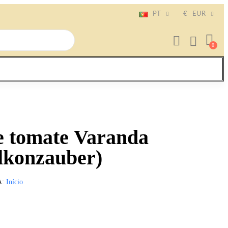
PT
€
EUR
e tomate Varanda
lkonzauber)
A
Início