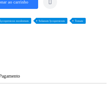
onar ao carrinho
Lycopersicon esculentum
Solanum lycopersicum
Tomate
 Pagamento