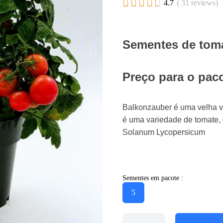





4.7
( 31 reviews)
Sementes de toma
Preço para o pac
Balkonzauber é uma velha v
é uma variedade de tomate,
Solanum Lycopersicum
Sementes em pacote :
5