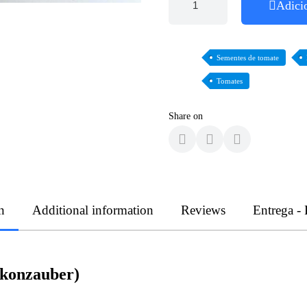
Adici
Sementes de tomate
Tomates
Share on
n
Additional information
Reviews
Entrega -
lkonzauber)