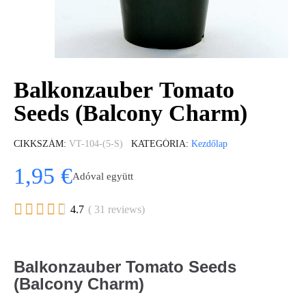
Balkonzauber Tomato
Seeds (Balcony Charm)
CIKKSZÁM
VT-104-(5-S)
KATEGÓRIA
Kezdőlap
1,95 €
Adóval együtt





4.7
( 31 reviews)
Balkonzauber Tomato Seeds
(Balcony Charm)