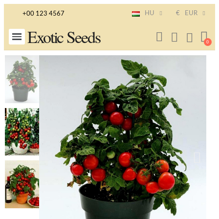
HU
€
EUR
+00 123 4567
Exotic Seeds