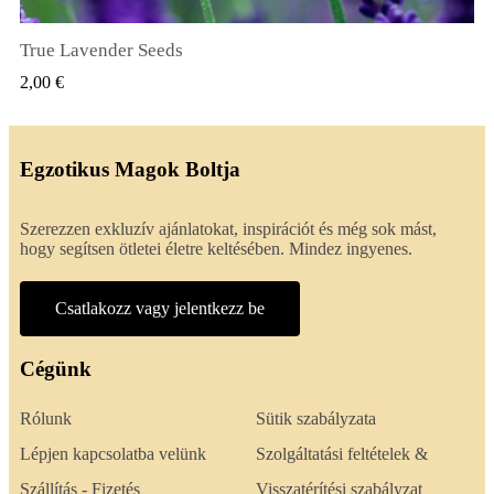
True Lavender Seeds
GYORSNÉZET
2,00 €
Egzotikus Magok Boltja
Szerezzen exkluzív ajánlatokat, inspirációt és még sok mást,
hogy segítsen ötletei életre keltésében. Mindez ingyenes.
Csatlakozz vagy jelentkezz be
Cégünk
Rólunk
Sütik szabályzata
Lépjen kapcsolatba velünk
Szolgáltatási feltételek &
Szállítás - Fizetés
Visszatérítési szabályzat