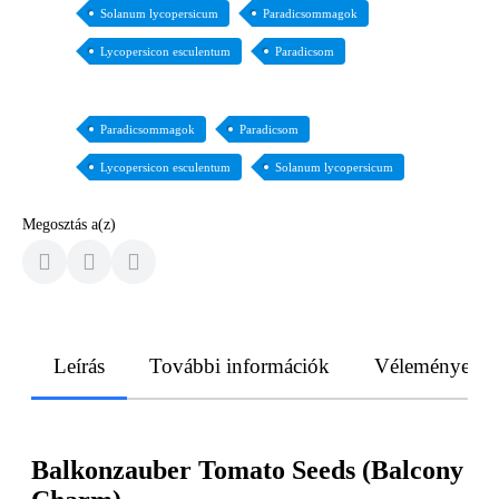
Solanum lycopersicum
Paradicsommagok
Lycopersicon esculentum
Paradicsom
Paradicsommagok
Paradicsom
Lycopersicon esculentum
Solanum lycopersicum
Megosztás a(z)
Leírás
További információk
Vélemények
Balkonzauber Tomato Seeds (Balcony