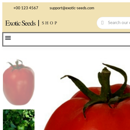
+00 123 4567
support@exotic-seeds.com
Exotic Seeds
SHOP