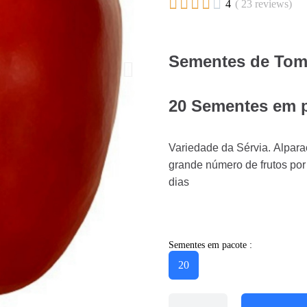





4
( 23 reviews)
Sementes de Tom
20 Sementes em p
Variedade da Sérvia. Alpar
grande número de frutos por
dias
Sementes em pacote :
20