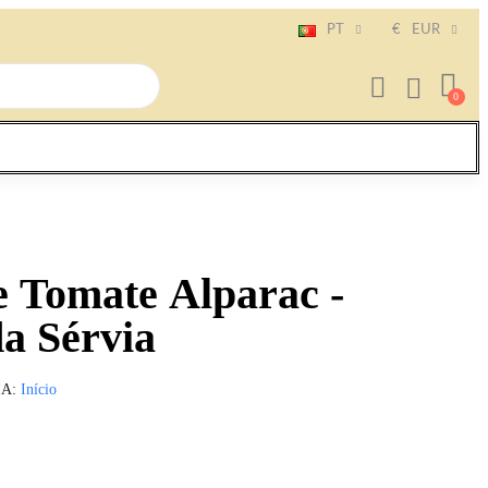
PT
€
EUR
e Tomate Alparac -
a Sérvia
IA
Início