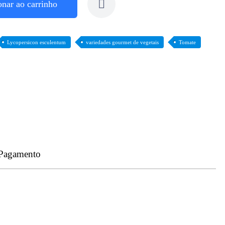
onar ao carrinho
Lycopersicon esculentum
variedades gourmet de vegetais
Tomate
 Pagamento