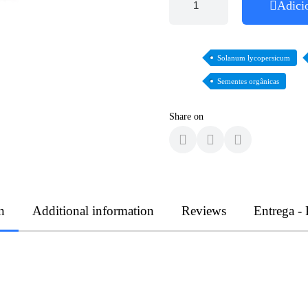
Adici
Solanum lycopersicum
Sementes orgânicas
Share on
n
Additional information
Reviews
Entrega -