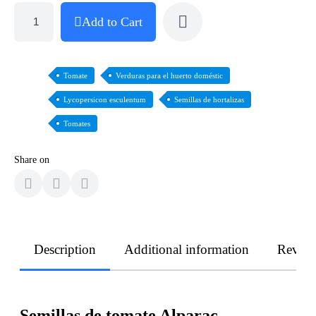
Add to Cart
Tomate
Verduras para el huerto doméstic
Lycopersicon esculentum
Semillas de hortalizas
Tomates
Share on
Description
Additional information
Revie
Semillas de tomate Alparac