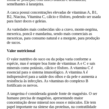
semelhantes à laranjeira.
A casca possui concentrações elevadas de vitaminas A, B1,
B2, Niacina, Vitamina C, cálcio e fósforo, podendo ser usada
para fazer doces e geleias.
As variedades mais conhecidas são a cravo, monte-negrina,
mexerica, poncã e mandarina, sendo mais comerciais as
mexericas, para consumo natural e a morgote, para produção
de sucos.
Valor nutricional
O valor nutritivo do suco ou da polpa varia conforme a
espécie, mas é sempre boa fonte de vitaminas A e C e sais
minerais como potássio, cálcio e fósforo. A vitamina C é
essencial para o sistema imunológico. A vitamina A é
indispensável para a saúde dos olhos e da pele e aumenta a
resistência às infecções. As vitaminas do complexo B
fortificam os nervos.
A tangerina é considerada grande fonte de magnésio. O ser
humano precisa de magnésio, apresentando maior
concentração desse mineral nos ossos e músculos. Ele tem
papel importante na síntese das proteínas, na contratilidade