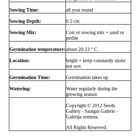
Sowing Time:
all year round
Sowing Depth:
0.5 cm
Sowing Mix:
Coir or sowing mix + sand or
perlite
Germination temperature:
about 20-23 ° C.
Location:
bright + keep constantly moist
not wet
Germination Time:
Germination takes up
Watering:
Water regularly during the
growing season
Copyright © 2012 Seeds
Gallery - Saatgut Galerie -
Galerija semena.
All Rights Reserved.