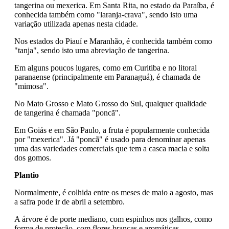
tangerina ou mexerica. Em Santa Rita, no estado da Paraíba, é
conhecida também como "laranja-crava", sendo isto uma
variação utilizada apenas nesta cidade.
Nos estados do Piauí e Maranhão, é conhecida também como
"tanja", sendo isto uma abreviação de tangerina.
Em alguns poucos lugares, como em Curitiba e no litoral
paranaense (principalmente em Paranaguá), é chamada de
"mimosa".
No Mato Grosso e Mato Grosso do Sul, qualquer qualidade
de tangerina é chamada "poncã".
Em Goiás e em São Paulo, a fruta é popularmente conhecida
por "mexerica". Já "poncã" é usado para denominar apenas
uma das variedades comerciais que tem a casca macia e solta
dos gomos.
Plantio
Normalmente, é colhida entre os meses de maio a agosto, mas
a safra pode ir de abril a setembro.
A árvore é de porte mediano, com espinhos nos galhos, como
forma de proteção, com flores brancas e aromáticas,