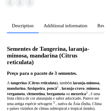
Description
Additional information
Revie
Sementes de Tangerina, laranja-
mimosa, mandarina (Citrus
reticulata)
Preço para o pacote de 3 sementes.
A
tangerina
(
Citrus reticulata
), também
laranja-mimosa
,
1
mandarina
,
fuxiqueira
,
poncã
,
laranja-cravo
,
mimosa
,
2
vergamota
,
clementina
,
bergamota
ou
mexerica
, é uma
fruta cítrica de cor alaranjada e sabor adocicado. Parece ser
3
uma antiga espécie selvagem
, nativa da Ásia (Índia, China
e países vizinhos de climas subtropical e tropical úmido).