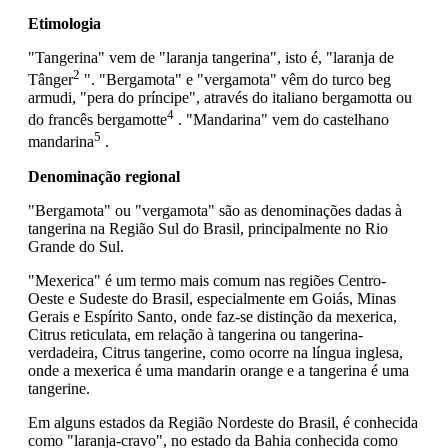
Etimologia
"Tangerina" vem de "laranja tangerina", isto é, "laranja de
2
Tânger
". "Bergamota" e "vergamota" vêm do turco beg
armudi, "pera do príncipe", através do italiano bergamotta ou
4
do francês bergamotte
. "Mandarina" vem do castelhano
5
mandarina
.
Denominação regional
"Bergamota" ou "vergamota" são as denominações dadas à
tangerina na Região Sul do Brasil, principalmente no Rio
Grande do Sul.
"Mexerica" é um termo mais comum nas regiões Centro-
Oeste e Sudeste do Brasil, especialmente em Goiás, Minas
Gerais e Espírito Santo, onde faz-se distinção da mexerica,
Citrus reticulata, em relação à tangerina ou tangerina-
verdadeira, Citrus tangerine, como ocorre na língua inglesa,
onde a mexerica é uma mandarin orange e a tangerina é uma
tangerine.
Em alguns estados da Região Nordeste do Brasil, é conhecida
como "laranja-cravo", no estado da Bahia conhecida como