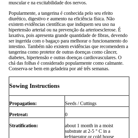
muscular e na excitabilidade dos nervos.
Popularmente, a tangerina é conhecida pelo seu efeito
diurético, digestivo e aumento na eficiência física. Não
existem evidências científicas que indiquem seu uso na
hipertensão arterial ou na prevenção da arterioesclerose. É
laxativa, pois apresenta grande quantidade de fibras, devendo
ser ingerida com o bagaço para melhorar o funcionamento do
intestino. Também não existem evidências que recomendem a
tangerina como protetor de outras doenças como câncer,
diabetes, hipertensão e outras doenças cardiovasculares. O
chá das folhas é considerado popularmente como calmante.
Conserva-se bem em geladeira por até três semanas.
Sowing Instructions
Propagation:
Seeds / Cuttings
Pretreat:
0
Stratification:
about 1 month in a moist
substrate at 2-5 ° C in a
refrigerator or cold house