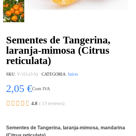
Sementes de Tangerina,
laranja-mimosa (Citrus
reticulata)
SKU
V-115-(3-S)
CATEGORIA
Início
2,05 €
Com IVA





4.8
( 13 reviews)
Sementes de Tangerina, laranja-mimosa, mandarina
(Citrus reticulata)