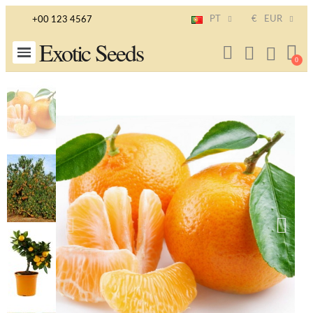
PT
€
EUR
+00 123 4567
Exotic Seeds