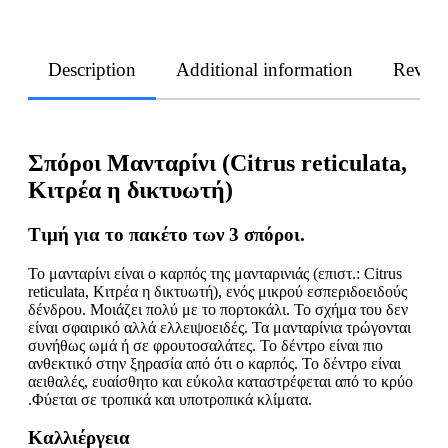
Description
Additional information
Revie
Σπόροι Μανταρίνι (Citrus reticulata,
Κιτρέα η δικτυωτή)
Τιμή
για
το
πακέτο
των
3 σπόροι
.
Το μανταρίνι είναι ο καρπός της μανταρινιάς (επιστ.: Citrus
reticulata, Κιτρέα η δικτυωτή), ενός μικρού εσπεριδοειδούς
δένδρου. Μοιάζει πολύ με το πορτοκάλι. Το σχήμα του δεν
είναι σφαιρικό αλλά ελλειψοειδές. Τα μανταρίνια τρώγονται
συνήθως ωμά ή σε φρουτοσαλάτες. Το δέντρο είναι πιο
ανθεκτικό στην ξηρασία από ότι ο καρπός. Το δέντρο είναι
αειθαλές, ευαίσθητο και εύκολα καταστρέφεται από το κρύο
.Φύεται σε τροπικά και υποτροπικά κλίματα.
Καλλιέργεια