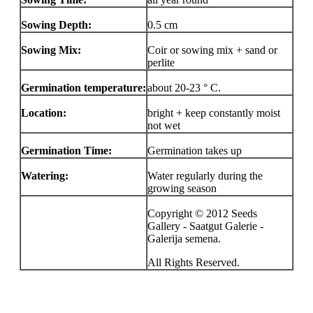
Sowing Depth:
0.5 cm
Sowing Mix:
Coir or sowing mix + sand or
perlite
Germination temperature:
about 20-23 ° C.
Location:
bright + keep constantly moist
not wet
Germination Time:
Germination takes up
Watering:
Water regularly during the
growing season
Copyright © 2012 Seeds
Gallery - Saatgut Galerie -
Galerija semena.
All Rights Reserved.