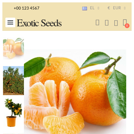
EL
€
EUR
+00 123 4567
Exotic Seeds