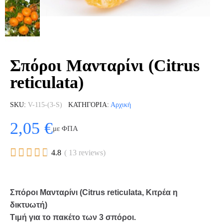
Σπόροι Μανταρίνι (Citrus
reticulata)
SKU
V-115-(3-S)
ΚΑΤΗΓΟΡΊΑ
Αρχική
2,05 €
με ΦΠΑ





4.8
( 13 reviews)
Σπόροι Μανταρίνι (Citrus reticulata, Κιτρέα η
δικτυωτή)
Τιμή για το πακέτο των 3 σπόροι.