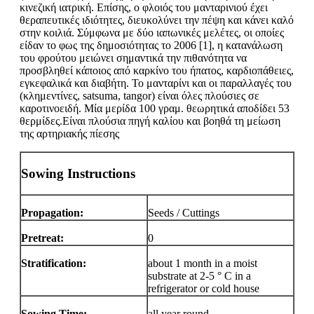
κινεζική ιατρική. Επίσης, ο φλοιός του μανταρινιού έχει
θεραπευτικές ιδιότητες, διευκολύνει την πέψη και κάνει καλό
στην κοιλιά. Σύμφωνα με δύο ιαπωνικές μελέτες, οι οποίες
είδαν το φως της δημοσιότητας το 2006 [1], η κατανάλωση
του φρούτου μειώνει σημαντικά την πιθανότητα να
προσβληθεί κάποιος από καρκίνο του ήπατος, καρδιοπάθειες,
εγκεφαλικά και διαβήτη. Το μανταρίνι και οι παραλλαγές του
(κλημεντίνες, satsuma, tangor) είναι όλες πλούσιες σε
καροτινοειδή. Μία μερίδα 100 γραμ. θεωρητικά αποδίδει 53
θερμίδες.Είναι πλούσια πηγή καλίου και βοηθά τη μείωση
της αρτηριακής πίεσης
Sowing Instructions
Propagation:
Seeds / Cuttings
Pretreat:
0
Stratification:
about 1 month in a moist
substrate at 2-5 ° C in a
refrigerator or cold house
Sowing Time:
all year round