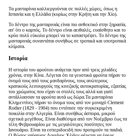
Τα μανταρίνια καλλιεργούνται σε πολλές χώρες, όπως η
Ισπανία και η Ελλάδα (κυρίως στην Κρήτη και την Χίο).
Το δέντρο της μανταρινιάς είναι πιο ανθεκτικό στην ξηρασία,
απ' ότι ο καρπός. Το δέντρο είναι αειθαλές, ευαίσθητο και το
κρύο πολύ εύκολα μπορεί να το καταστρέψει. Το δέντρο της
μανταρινιάς συναντάται συνήθως σε τροπικά και υποτροπικά
κλίματα.
Ιστορία
Η ιστορία του φρούτου ανάγεται πριν από τρεις χιλιάδες
χρόνια, στην Κίνα. Λέγεται ότι τα γευστικά φρούτα πήραν το
όνομά τους από τους μανδαρίνους, τους ανώτερους
κρατικούς λειτουργούς της κινεζικής αυτοκρατορίας, εξαιτίας
του χρώματος που είχαν οι στολές τους αλλά και γιατί
αντάλλασσαν τα φρούτα αυτά ως δώρα.Τα μανταρίνια
Κλημεντίνες πήραν το όνομα τους από τον μοναχό Clement
Rodier (1829 - 1904) που εντόπισε την συγκεκριμένη
ποικιλία στην Αλγερία. Είναι συνήθως άσπορα, μικρού
σχετικά μεγέθους. Είναι διαθέσιμα από τον Νοέμβριο έως τα
τέλη Φεβρουαρίου με τις μεγαλύτερες ποσότητες τον
Ιανουάριο. Είναι τα εσπεριδοειδή που προτιμούν τα παιδιά.
Ο Ρώσος ναύαρχος Λογγίνος Χέιδεν φέρεται να έφερε