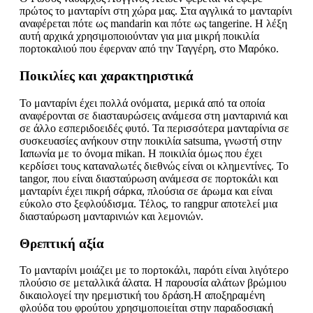
πρώτος το μανταρίνι στη χώρα μας. Στα αγγλικά το μανταρίνι
αναφέρεται πότε ως mandarin και πότε ως tangerine. Η λέξη
αυτή αρχικά χρησιμοποιούνταν για μια μικρή ποικιλία
πορτοκαλιού που έφερναν από την Ταγγέρη, στο Μαρόκο.
Ποικιλίες και χαρακτηριστικά
Το μανταρίνι έχει πολλά ονόματα, μερικά από τα οποία
αναφέρονται σε διασταυρώσεις ανάμεσα στη μανταρινιά και
σε άλλο εσπεριδοειδές φυτό. Τα περισσότερα μανταρίνια σε
συσκευασίες ανήκουν στην ποικιλία satsuma, γνωστή στην
Ιαπωνία με το όνομα mikan. Η ποικιλία όμως που έχει
κερδίσει τους καταναλωτές διεθνώς είναι οι κλημεντίνες. Το
tangor, που είναι διασταύρωση ανάμεσα σε πορτοκάλι και
μανταρίνι έχει πικρή σάρκα, πλούσια σε άρωμα και είναι
εύκολο στο ξεφλούδισμα. Τέλος, το rangpur αποτελεί μια
διασταύρωση μανταρινιών και λεμονιών.
Θρεπτική αξία
Το μανταρίνι μοιάζει με το πορτοκάλι, παρότι είναι λιγότερο
πλούσιο σε μεταλλικά άλατα. Η παρουσία αλάτων βρώμιου
δικαιολογεί την ηρεμιστική του δράση.Η αποξηραμένη
φλούδα του φρούτου χρησιμοποιείται στην παραδοσιακή