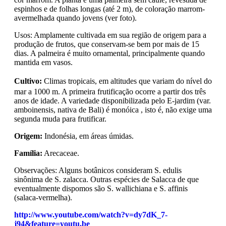
espinhos e de folhas longas (até 2 m), de coloração marrom-
avermelhada quando jovens (ver foto).
Usos: Amplamente cultivada em sua região de origem para a
produção de frutos, que conservam-se bem por mais de 15
dias. A palmeira é muito ornamental, principalmente quando
mantida em vasos.
Cultivo:
Climas tropicais, em altitudes que variam do nível do
mar a 1000 m. A primeira frutificação ocorre a partir dos três
anos de idade. A variedade disponibilizada pelo E-jardim (var.
amboinensis, nativa de Bali) é monóica , isto é, não exige uma
segunda muda para frutificar.
Origem:
Indonésia, em áreas úmidas.
Família:
Arecaceae.
Observações: Alguns botânicos consideram S. edulis
sinônima de S. zalacca. Outras espécies de Salacca de que
eventualmente dispomos são S. wallichiana e S. affinis
(salaca-vermelha).
http://www.youtube.com/watch?v=dy7dK_7-
j94&feature=youtu.be