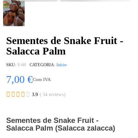
Sementes de Snake Fruit -
Salacca Palm
SKU
V-60
CATEGORIA
Início
7,00 €
Com IVA





3.9
( 34 reviews)
Sementes de Snake Fruit -
Salacca Palm (Salacca zalacca)