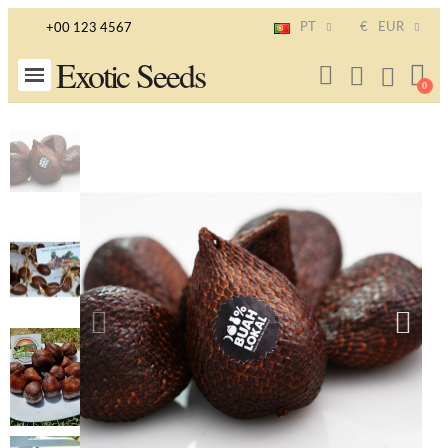
PT
€
EUR
+00 123 4567
Exotic Seeds