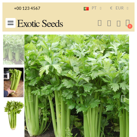
PT
€
EUR
+00 123 4567
Exotic Seeds