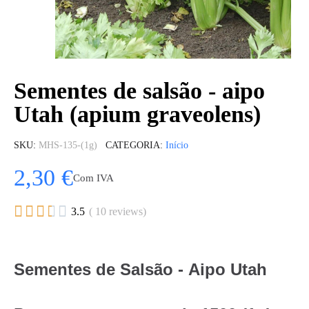
Sementes de salsão - aipo
Utah (apium graveolens)
SKU
MHS-135-(1g)
CATEGORIA
Início
2,30 €
Com IVA





3.5
( 10 reviews)
Sementes de Salsão - Aipo Utah