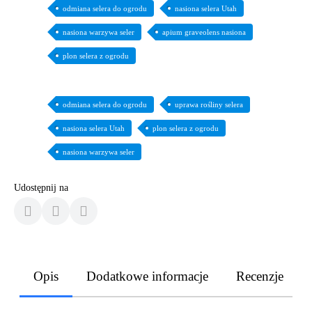
odmiana selera do ogrodu
nasiona selera Utah
nasiona warzywa seler
apium graveolens nasiona
plon selera z ogrodu
odmiana selera do ogrodu
uprawa rośliny selera
nasiona selera Utah
plon selera z ogrodu
nasiona warzywa seler
Udostępnij na
Opis
Dodatkowe informacje
Recenzje