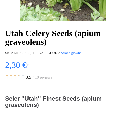
Utah Celery Seeds (apium
graveolens)
SKU
MHS-135-(1g)
KATEGORIA
Strona główna
2,30 €
Brutto





3.5
( 10 reviews)
Seler ''Utah'' Finest Seeds (apium
graveolens)