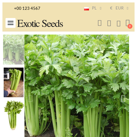
PL
€
EUR
+00 123 4567
Exotic Seeds