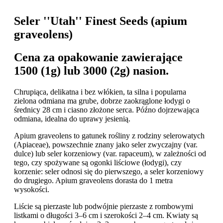
Seler ''Utah'' Finest Seeds (apium
graveolens)
Cena za opakowanie zawierające
1500 (1g) lub 3000 (2g) nasion.
Chrupiąca, delikatna i bez włókien, ta silna i popularna
zielona odmiana ma grube, dobrze zaokrąglone łodygi o
średnicy 28 cm i ciasno złożone serca. Późno dojrzewająca
odmiana, idealna do uprawy jesienią.
Apium graveolens to gatunek rośliny z rodziny selerowatych
(Apiaceae), powszechnie znany jako seler zwyczajny (var.
dulce) lub seler korzeniowy (var. rapaceum), w zależności od
tego, czy spożywane są ogonki liściowe (łodygi), czy
korzenie: seler odnosi się do pierwszego, a seler korzeniowy
do drugiego. Apium graveolens dorasta do 1 metra
wysokości.
Liście są pierzaste lub podwójnie pierzaste z rombowymi
listkami o długości 3–6 cm i szerokości 2–4 cm. Kwiaty są