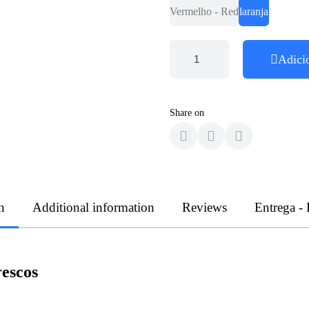
Vermelho - Red
laranja
Adici
Share on
n
Additional information
Reviews
Entrega -
escos