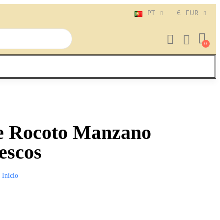
PT
€
EUR
e Rocoto Manzano
escos
Início