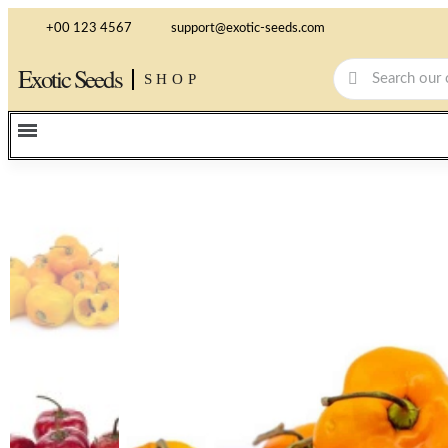
+00 123 4567
support@exotic-seeds.com
Exotic Seeds
SHOP