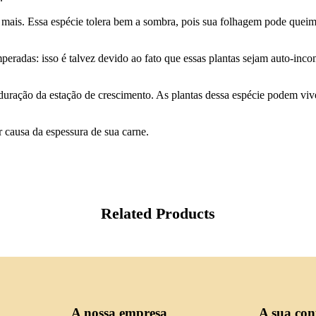
u mais. Essa espécie tolera bem a sombra, pois sua folhagem pode quei
radas: isso é talvez devido ao fato que essas plantas sejam auto-incom
a duração da estação de crescimento. As plantas dessa espécie podem v
or causa da espessura de sua carne.
Related Products
A nossa empresa
A sua con