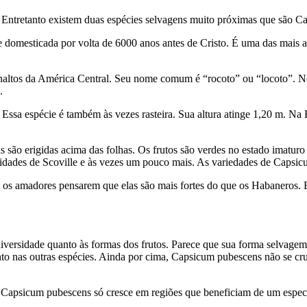
 Entretanto existem duas espécies selvagens muito próximas que são 
te domesticada por volta de 6000 anos antes de Cristo. É uma das mais 
planaltos da América Central. Seu nome comum é “rocoto” ou “locoto”.
o.
Essa espécie é também às vezes rasteira. Sua altura atinge 1,20 m. Na
as são erigidas acima das folhas. Os frutos são verdes no estado imatur
unidades de Scoville e às vezes um pouco mais. As variedades de Caps
 os amadores pensarem que elas são mais fortes do que os Habaneros. E
rsidade quanto às formas dos frutos. Parece que sua forma selvagem t
nto nas outras espécies. Ainda por cima, Capsicum pubescens não se cr
: Capsicum pubescens só cresce em regiões que beneficiam de um espectr
s.