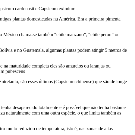
Capsicum cardenasii e Capsicum eximium.
antigas plantas domesticadas na América. Era a primeira pimenta
 No México chama-se também “chile manzano”, “chile peron” ou
 Bolívia e no Guatemala, algumas plantas podem atingir 5 metros de
o e na maturidade completa eles são amarelos ou laranjas ou
icum pubescens
ntretanto, são esses últimos (Capsicum chinense) que são de longe
enha desaparecido totalmente e é possível que não tenha bastante
uza naturalmente com uma outra espécie, o que limita também as
o muito reduzido de temperatura, isto é, nas zonas de altas