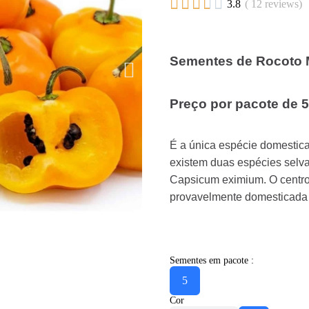





3.8
( 12 reviews)
Sementes de Rocoto 
Preço por pacote de 
É a única espécie domestic
existem duas espécies selv
Capsicum eximium. O centro 
provavelmente domesticada 
Sementes em pacote :
5
Cor