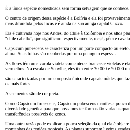
É a única espécie domesticada sem forma selvagem que se conhece.
O centro de origem dessa espécie é a Bolívia e ela foi provavelmen
mais difundida pelos Incas e é ainda na sua antiga capital Cuzco.
Ela é cultivada hoje nos Andes, do Chile à Colômbia e nos altos 
“chile caballo”, que significam respectivamente, maçã, pêra e caval
Capsicum pubescens se caracteriza por um porte compacto ou ereto. 
altura. Suas folhas são recobertas por uma penugem espessa.
As flores têm uma corola violeta com anteras brancas e violetas e el
vermelhos. Na escala de Scoville, eles têm entre 30 000 e 50 000 
são caracterizadas por um composto único de capsaicinóides que faz
os mais fortes.
As sementes são de cor preta.
Como Capsicum frutescens, Capsicum pubescens manifesta pouca dive
diversidade genética para que possamos ter formas tão variadas qua
transferências possíveis de genes.
Uma outra razão pode explicar a pouca seleção da qual ela é objeto
montanhas das regiões tropicais. As plantas suportam ligeiras geada