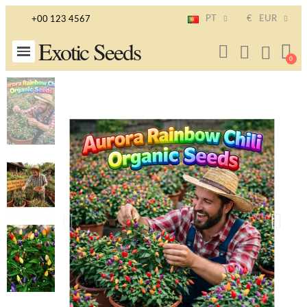
PT
€
EUR
+00 123 4567
Exotic Seeds