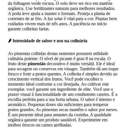
da folhagem verde escura. O solo deve ser rico em matéria
orgânica. Use fertilizantes naturais para melhores resultados.
A poda leve ajuda a manter o formato. Proteja a planta de
correntes de ar frio. A luz solar é vital para a cor. Plantas bem
cuidadas vivem mais de três anos. A paciência no início
garante colheitas fartas.
🌶️ Intensidade de sabor e uso na culinária
As pimentas colhidas destas sementes possuem utilidade
culinária potente. O nível de picante é grau 8 na escala. O
fruto deste
pimentão
decorativo é muito versátil. Ele é ideal
para secagem ou conservas em vinagre. Também dá um toque
fresco e forte a pratos quentes. A colheita é simples devido ao
crescimento vertical dos frutos. Você pode escolher o
momento ideal conforme a cor desejada. Ao cultivar este
exemplar. você garante um ingrediente de elite. Você une o
prazer visual à funcionalidade de um condimento caseiro. É a
escolha perfeita para a sua horta urbana. O sabor é intenso e
aromático. Pequenas doses são suficientes para temperar
pratos grandes. As pimentas secas mantêm o sabor por meses.
É um presente ideal para amantes da cozinha. A qualidade
orgânica garante um produto saudável. Experimente em
molhos frescos ou carnes grelhadas.