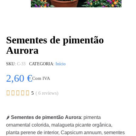
Sementes de pimentão
Aurora
SKU
C-33
CATEGORIA
Início
2,60 €
Com IVA





5
( 6 reviews)
🌶️
Sementes de pimentão Aurora
: pimenta
ornamental colorida, malagueta picante orgânica,
planta perene de interior, Capsicum annuum, sementes