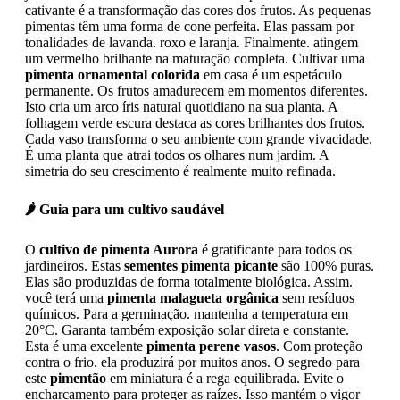
cativante é a transformação das cores dos frutos. As pequenas
pimentas têm uma forma de cone perfeita. Elas passam por
tonalidades de lavanda. roxo e laranja. Finalmente. atingem
um vermelho brilhante na maturação completa. Cultivar uma
pimenta ornamental colorida
em casa é um espetáculo
permanente. Os frutos amadurecem em momentos diferentes.
Isto cria um arco íris natural quotidiano na sua planta. A
folhagem verde escura destaca as cores brilhantes dos frutos.
Cada vaso transforma o seu ambiente com grande vivacidade.
É uma planta que atrai todos os olhares num jardim. A
simetria do seu crescimento é realmente muito refinada.
🌶️ Guia para um cultivo saudável
O
cultivo de pimenta Aurora
é gratificante para todos os
jardineiros. Estas
sementes pimenta picante
são 100% puras.
Elas são produzidas de forma totalmente biológica. Assim.
você terá uma
pimenta malagueta orgânica
sem resíduos
químicos. Para a germinação. mantenha a temperatura em
20°C. Garanta também exposição solar direta e constante.
Esta é uma excelente
pimenta perene vasos
. Com proteção
contra o frio. ela produzirá por muitos anos. O segredo para
este
pimentão
em miniatura é a rega equilibrada. Evite o
encharcamento para proteger as raízes. Isso mantém o vigor