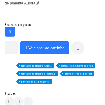
de pimenta Aurora 🌶️
Sementes em pacote :
5
Adicionar ao carrinho
sementes de pimenta Aurora
sementes de pimenta colorida
sementes de pimenta decorativa
planta perene de pimenta
pimenta de alta pungência
Share on