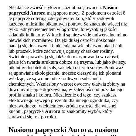
Nie daj się zwieść etykiecie „ozdobna”; owoce z
Nasion
papryczki Aurora
mają sporo mocy. Z poziomem ostrości 8
te papryczki oferują zdecydowany kop, który zadowoli
każdego miłośnika pikantnych potraw. Są znacznie więcej niż
tylko ładnym elementem w ogrodzie; to wysokiej jakości
składnik kulinarny. W kuchni są niezwykle uniwersalne mimo
niewielkich rozmiarów. Dzięki dużej ostrości doskonale
nadają się do suszenia i mielenia na wielobarwne płatki chili
lub proszek, które zachowują ognisty charakter rośliny.
Świetnie sprawdzają się także do marynowania w całości,
gdzie ich twarda struktura dobrze się trzyma, lub jako świeży,
pikantny dodatek do sals, sałatek i ostrych sosów. Ponieważ
są uprawiane ekologicznie, możesz cieszyć się ich plonami
wiedząc, że są wolne od szkodliwych substancji
chemicznych. Wzniesiony wzrost owoców ułatwia zbiory na
dowolnym etapie dojrzewania, w zależności od pożądanego
profilu smaku i koloru. Niezależnie od tego, czy szukasz
efektownego żywego prezentu dla innego ogrodnika, czy
niezawodnego, wieloletniego źródła ostrości dla własnej
kuchni, papryczka
Aurora
to znakomity wybór, który
sprawdzi się rok po roku.
Nasiona papryczki Aurora, nasiona