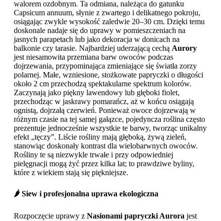
walorem ozdobnym. Ta odmiana, należąca do gatunku
Capsicum annuum, słynie z zwartego i delikatnego pokroju,
osiągając zwykle wysokość zaledwie 20–30 cm. Dzięki temu
doskonale nadaje się do uprawy w pomieszczeniach na
jasnych parapetach lub jako dekoracja w donicach na
balkonie czy tarasie. Najbardziej uderzającą cechą
Aurory
jest niesamowita przemiana barw owoców podczas
dojrzewania, przypominająca zmieniające się światła zorzy
polarnej. Małe, wzniesione, stożkowate papryczki o długości
około 2 cm przechodzą spektakularne spektrum kolorów.
Zaczynają jako piękny lawendowy lub głęboki fiolet,
przechodząc w jaskrawy pomarańcz, aż w końcu osiągają
ognistą, dojrzałą czerwień. Ponieważ owoce dojrzewają w
różnym czasie na tej samej gałązce, pojedyncza roślina często
prezentuje jednocześnie wszystkie te barwy, tworząc unikalny
efekt „tęczy”. Liście rośliny mają głęboką, żywą zieleń,
stanowiąc doskonały kontrast dla wielobarwnych owoców.
Rośliny te są niezwykle trwałe i przy odpowiedniej
pielęgnacji mogą żyć przez kilka lat; to prawdziwe byliny,
które z wiekiem stają się piękniejsze.
🌶️ Siew i profesjonalna uprawa ekologiczna
Rozpoczęcie uprawy z
Nasionami papryczki Aurora
jest