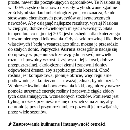
proste, nawet dla początkujących ogrodników. Te Nasiona są
w 100% czyste odmianowo i zostały wyhodowane zgodnie
ze ścisłymi standardami ekologicznymi, co oznacza, że nie
stosowano chemicznych pestycydów ani syntetycznych
nawozów. Aby osiągnąć najlepsze rezultaty, wysiej Nasiona
w ciepłym, dobrze oświetlonym miejscu wewnątrz. Stała
temperatura co najmniej 20°C jest niezbędna dla skutecznego
i równomiernego kiełkowania. Gdy siewki rozwiną kilka liści
właściwych i będą wystarczająco silne, można je przesadzić
do stałych donic. Papryczka
Aurora
szczególnie nadaje się
do uprawy w pojemnikach ze względu na swój niewielki
rozmiar i powolny wzrost. Użyj wysokiej jakości, dobrze
przepuszczalnej, ekologicznej ziemi i zapewnij donicy
odpowiedni drenaż, aby zapobiec gniciu korzeni. Choć
roślina jest kompaktowa, plonuje obficie, więc regularne
podlewanie jest konieczne — uważaj jednak, by nie przelać.
W okresie kwitnienia i owocowania lekki, organiczny nawóz
pomoże utrzymać energię rośliny i zapewnić ciągłe zbiory
tych oszałamiających, wzniesionych stożków. Ponieważ jest
byliną, możesz przenieść roślinę do wnętrza na zimę, aby
ochronić ją przed przymrozkami, co pozwoli jej rozwijać się
przez wiele sezonów.
🌶️ Zastosowanie kulinarne i intensywność ostrości