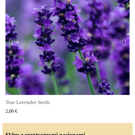
True Lavender Seeds
SZYBKI PODGLĄD
2,00 €
Sklep z egzotycznymi nasionami