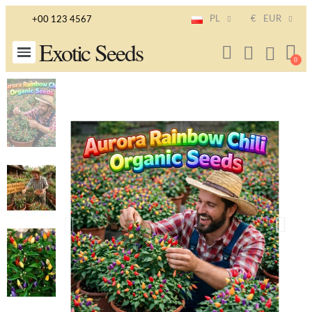
PL
€
EUR
+00 123 4567
Exotic Seeds