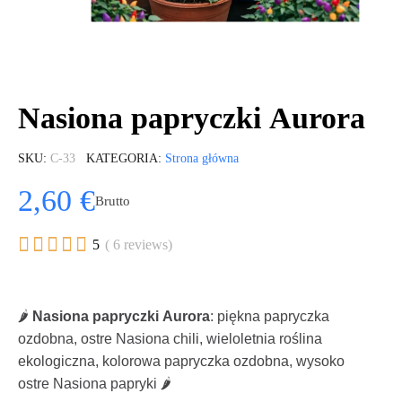
Nasiona papryczki Aurora
SKU
C-33
KATEGORIA
Strona główna
2,60 €
Brutto





5
( 6 reviews)
🌶️
Nasiona papryczki Aurora
: piękna papryczka
ozdobna, ostre Nasiona chili, wieloletnia roślina
ekologiczna, kolorowa papryczka ozdobna, wysoko
ostre Nasiona papryki 🌶️