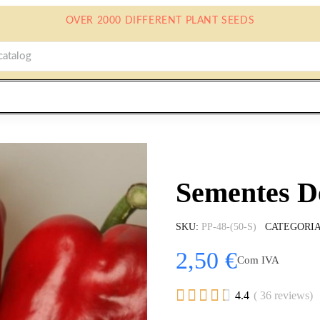
OVER 2000 DIFFERENT PLANT SEEDS
Sementes D
SKU
PP-48-(50-S)
CATEGORI
2,50 €
Com IVA





4.4
( 36 reviews)