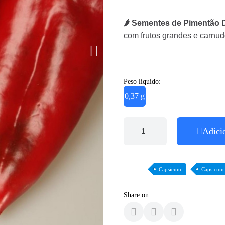
🌶 Sementes de Pimentão
com frutos grandes e carnudo
Peso líquido:
0,37 g
Adici
Capsicum
Capsicum
Share on