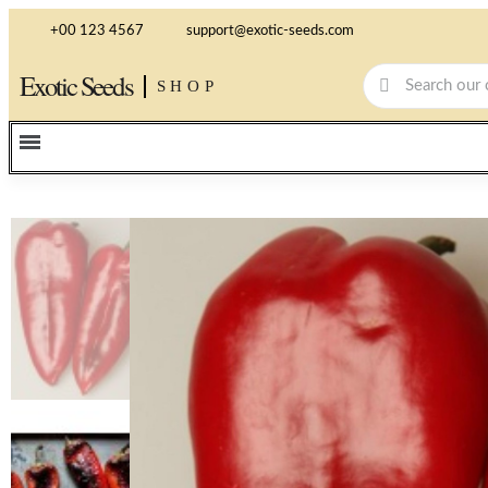
+00 123 4567
support@exotic-seeds.com
Exotic Seeds
SHOP