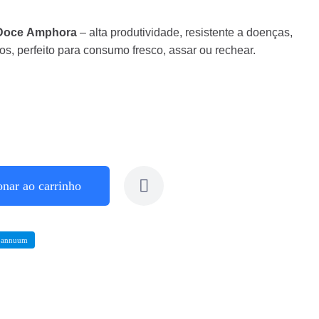
 Doce Amphora
– alta produtividade, resistente a doenças,
s, perfeito para consumo fresco, assar ou rechear.
onar ao carrinho
 annuum