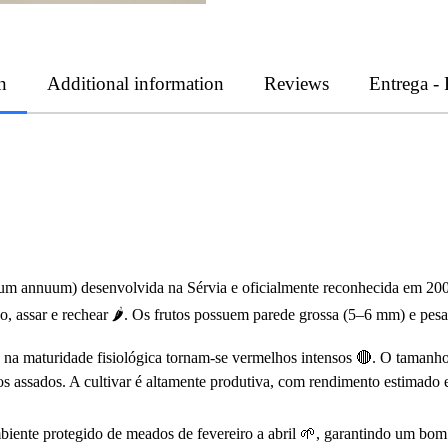
n
Additional information
Reviews
Entrega -
annuum) desenvolvida na Sérvia e oficialmente reconhecida em 2001 🌍
co, assar e rechear 🌶. Os frutos possuem parede grossa (5–6 mm) e pe
o na maturidade fisiológica tornam-se vermelhos intensos 🔴. O tamanho
os assados. A cultivar é altamente produtiva, com rendimento estimado e
te protegido de meados de fevereiro a abril 🌱, garantindo um bom in