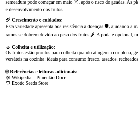
semeadura pode começar em maio 🌞, após o risco de geadas. As pla
e desenvolvimento dos frutos.
🌾
Crescimento e cuidados:
Esta variedade apresenta boa resistência a doenças 🛡️, ajudando a 
ramos se dobrem devido ao peso dos frutos 🌶. A poda é opcional, ma
🥗
Colheita e utilização:
Os frutos estão prontos para colheita quando atingem a cor plena, 
versáteis na cozinha: ideais para consumo fresco, assados, rechead
🌐
Referências e leituras adicionais:
📖 Wikipedia – Pimentão Doce
🛒 Exotic Seeds Store