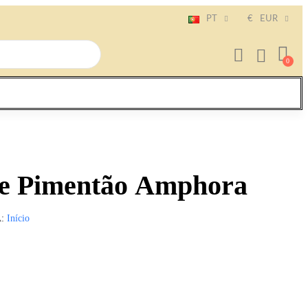
PT
€
EUR
e Pimentão Amphora
A
Início