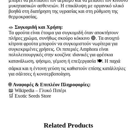
μπορεί να βελτιώσει τον αερισμό και να μειώσει τον κίνδυνο
μυκητιασικών ασθενειών. Η επικάλυψη με οργανικό υλικό
βοηθά στη διατήρηση της υγρασίας και στη ρύθμιση της
θερμοκρασίας.
🥗
Συγκομιδή και Χρήση:
Τα φρούτα είναι έτοιμα για συγκομιδή όταν αποκτήσουν
πλήρες χρώμα, συνήθως σκούρο κόκκινο 🔴. Τα ανοιχτό
κίτρινα φρούτα μπορούν να συγκομιστούν νωρίτερα για
συγκεκριμένες χρήσεις. Οι πιπεριές Amphora είναι
πολυλειτουργικές στην κουζίνα: ιδανικές για φρέσκια
κατανάλωση, ψήσιμο, γέμιση ή επεξεργασία 🍽️. Η παχιά
σάρκα και η έντονη γεύση τις καθιστούν επίσης κατάλληλες
για σάλτσες ή κονσερβοποίηση.
🌐
Αναφορές & Επιπλέον Πληροφορίες:
📖 Wikipedia – Γλυκό Πιπέρι
🛒 Exotic Seeds Store
Related Products