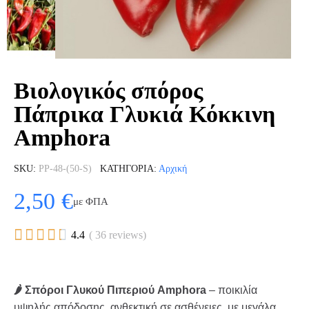
Βιολογικός σπόρος
Πάπρικα Γλυκιά Κόκκινη
Amphora
SKU
PP-48-(50-S)
ΚΑΤΗΓΟΡΊΑ
Αρχική
2,50 €
με ΦΠΑ





4.4
( 36 reviews)
🌶 Σπόροι Γλυκού Πιπεριού Amphora
– ποικιλία
υψηλής απόδοσης, ανθεκτική σε ασθένειες, με μεγάλα,