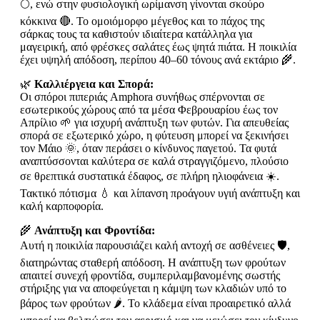
🌕, ενώ στην φυσιολογική ωρίμανση γίνονται σκούρο
κόκκινα 🔴. Το ομοιόμορφο μέγεθος και το πάχος της
σάρκας τους τα καθιστούν ιδιαίτερα κατάλληλα για
μαγειρική, από φρέσκες σαλάτες έως ψητά πιάτα. Η ποικιλία
έχει υψηλή απόδοση, περίπου 40–60 τόνους ανά εκτάριο 🌾.
🌿
Καλλιέργεια και Σπορά:
Οι σπόροι πιπεριάς Amphora συνήθως σπέρνονται σε
εσωτερικούς χώρους από τα μέσα Φεβρουαρίου έως τον
Απρίλιο 🌱 για ισχυρή ανάπτυξη των φυτών. Για απευθείας
σπορά σε εξωτερικό χώρο, η φύτευση μπορεί να ξεκινήσει
τον Μάιο 🌞, όταν περάσει ο κίνδυνος παγετού. Τα φυτά
αναπτύσσονται καλύτερα σε καλά στραγγιζόμενο, πλούσιο
σε θρεπτικά συστατικά έδαφος, σε πλήρη ηλιοφάνεια ☀️.
Τακτικό πότισμα 💧 και λίπανση προάγουν υγιή ανάπτυξη και
καλή καρποφορία.
🌾
Ανάπτυξη και Φροντίδα:
Αυτή η ποικιλία παρουσιάζει καλή αντοχή σε ασθένειες 🛡️,
διατηρώντας σταθερή απόδοση. Η ανάπτυξη των φρούτων
απαιτεί συνεχή φροντίδα, συμπεριλαμβανομένης σωστής
στήριξης για να αποφεύγεται η κάμψη των κλαδιών υπό το
βάρος των φρούτων 🌶. Το κλάδεμα είναι προαιρετικό αλλά