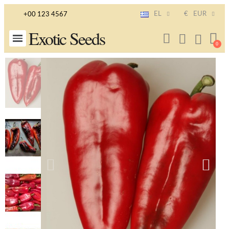
EL
€
EUR
+00 123 4567
Exotic Seeds