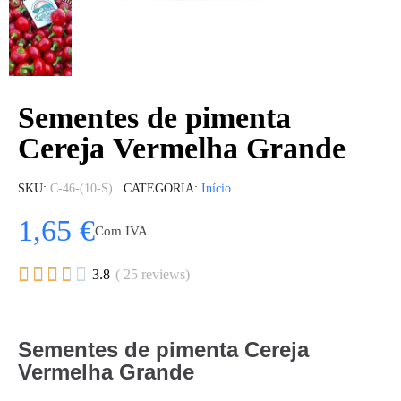
Sementes de pimenta
Cereja Vermelha Grande
SKU
C-46-(10-S)
CATEGORIA
Início
1,65 €
Com IVA





3.8
( 25 reviews)
Sementes de pimenta Cereja
Vermelha Grande