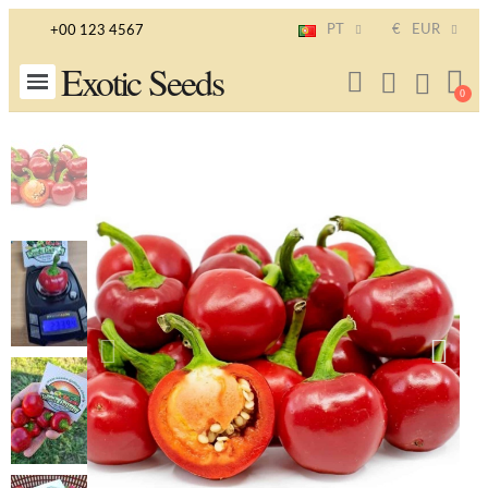
PT
€
EUR
+00 123 4567
Exotic Seeds