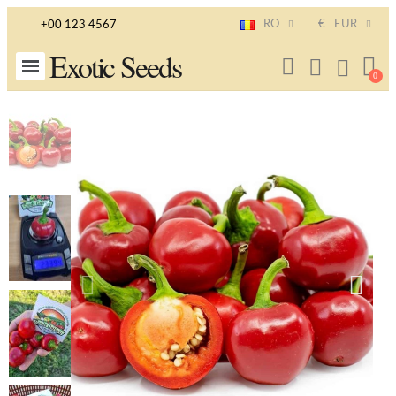
RO
€
EUR
+00 123 4567
Exotic Seeds