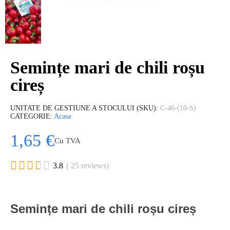
Semințe mari de chili roșu
cireș
UNITATE DE GESTIUNE A STOCULUI (SKU)
C-46-(10-S)
CATEGORIE
Acasa
1,65 €
Cu TVA





3.8
( 25 reviews)
Semințe mari de chili roșu cireș