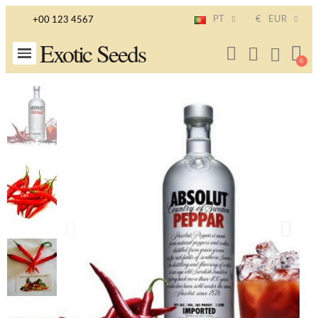
PT
€
EUR
+00 123 4567
Exotic Seeds