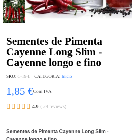
Sementes de Pimenta
Cayenne Long Slim -
Cayenne longo e fino
SKU
C-19-L
CATEGORIA
Início
1,85 €
Com IVA





4.9
( 29 reviews)
Sementes de Pimenta Cayenne Long Slim -
Cayenne longo e fino