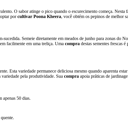
uculento. O sabor atinge o pico quando o escurecimento começa. Nesta 
 optar por
cultivar Poona Kheera
, você obtém os pepinos de melhor sa
m-sucedida. Semeie diretamente em meados de junho para zonas do No
obem facilmente em uma treliça. Uma
compra
destas sementes frescas é 
mente. Esta variedade permanece deliciosa mesmo quando aparenta est
 variedade pela produtividade. Sua
compra
apoia práticas de jardinage
 apenas 50 dias.
 quente.