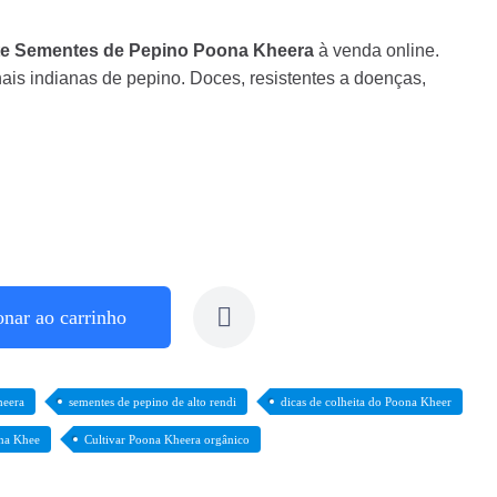
te
Sementes de Pepino Poona Kheera
à venda online.
ais indianas de pepino. Doces, resistentes a doenças,
onar ao carrinho
heera
sementes de pepino de alto rendi
dicas de colheita do Poona Kheer
na Khee
Cultivar Poona Kheera orgânico