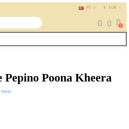
PT
€
EUR
e Pepino Poona Kheera
Início