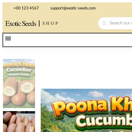
+00 123 4567
support@exotic-seeds.com
Exotic Seeds
SHOP