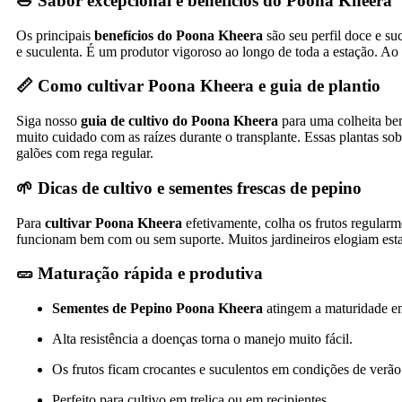
🥗 Sabor excepcional e benefícios do Poona Kheera
Os principais
benefícios do Poona Kheera
são seu perfil doce e s
e suculenta. É um produtor vigoroso ao longo de toda a estação. Ao
📏
Como cultivar Poona Kheera
e guia de plantio
Siga nosso
guia de cultivo do Poona Kheera
para uma colheita be
muito cuidado com as raízes durante o transplante. Essas plantas s
galões com rega regular.
🌱 Dicas de cultivo e
sementes frescas de pepino
Para
cultivar Poona Kheera
efetivamente, colha os frutos regular
funcionam bem com ou sem suporte. Muitos jardineiros elogiam esta
🥒 Maturação rápida e produtiva
Sementes de Pepino Poona Kheera
atingem a maturidade em
Alta resistência a doenças torna o manejo muito fácil.
Os frutos ficam crocantes e suculentos em condições de verão
Perfeito para cultivo em treliça ou em recipientes.