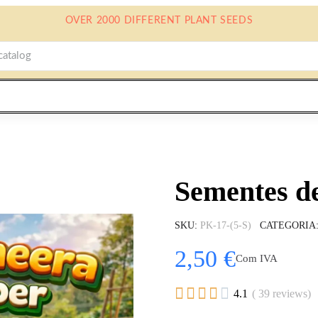
OVER 2000 DIFFERENT PLANT SEEDS
Sementes d
SKU
PK-17-(5-S)
CATEGORIA
2,50 €
Com IVA





4.1
( 39 reviews)