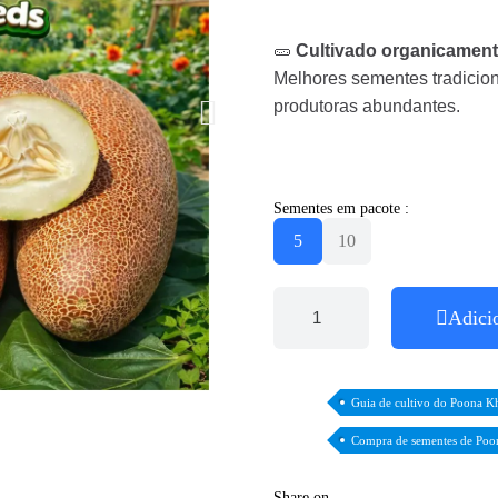
🥒
Cultivado organicamen
Melhores sementes tradicion
produtoras abundantes.
Sementes em pacote :
5
10
Adici
Guia de cultivo do Poona K
Compra de sementes de Poo
Share on