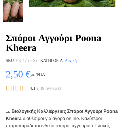
Σπόροι Αγγούρι Poona
Kheera
SKU
PK-17-(5-S)
ΚΑΤΗΓΟΡΊΑ
Αρχική
2,50 €
με ΦΠΑ





4.1
( 39 reviews)
🥒
Βιολογικής Καλλιέργειας
Σπόροι Αγγούρι Poona
Kheera
διαθέσιμοι για αγορά online. Καλύτεροι
πατροπαράδοτοι ινδικοί σπόροι αγγουριού. Γλυκοί,