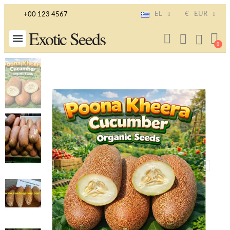
EL
€
EUR
+00 123 4567
Exotic Seeds