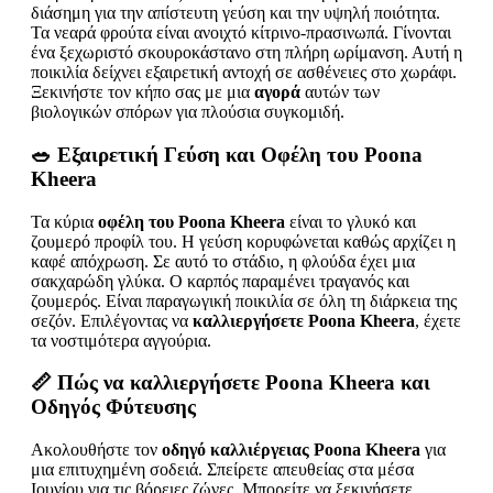
διάσημη για την απίστευτη γεύση και την υψηλή ποιότητα.
Τα νεαρά φρούτα είναι ανοιχτό κίτρινο-πρασινωπά. Γίνονται
ένα ξεχωριστό σκουροκάστανo στη πλήρη ωρίμανση. Αυτή η
ποικιλία δείχνει εξαιρετική αντοχή σε ασθένειες στο χωράφι.
Ξεκινήστε τον κήπο σας με μια
αγορά
αυτών των
βιολογικών σπόρων για πλούσια συγκομιδή.
🥗 Εξαιρετική Γεύση και Οφέλη του Poona
Kheera
Τα κύρια
οφέλη του Poona Kheera
είναι το γλυκό και
ζουμερό προφίλ του. Η γεύση κορυφώνεται καθώς αρχίζει η
καφέ απόχρωση. Σε αυτό το στάδιο, η φλούδα έχει μια
σακχαρώδη γλύκα. Ο καρπός παραμένει τραγανός και
ζουμερός. Είναι παραγωγική ποικιλία σε όλη τη διάρκεια της
σεζόν. Επιλέγοντας να
καλλιεργήσετε Poona Kheera
, έχετε
τα νοστιμότερα αγγούρια.
📏
Πώς να καλλιεργήσετε Poona Kheera
και
Οδηγός Φύτευσης
Ακολουθήστε τον
οδηγό καλλιέργειας Poona Kheera
για
μια επιτυχημένη σοδειά. Σπείρετε απευθείας στα μέσα
Ιουνίου για τις βόρειες ζώνες. Μπορείτε να ξεκινήσετε