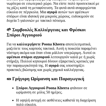
νωρίτερα σε εσωτερικό χώρο. Να είστε πολύ προσεκτικοί με
τις ρίζες κατά τη μεταφύτευση. Τα φυτά αυτά αναρριχώνται
εύκολα σε πέργκολα. Μια
αγορά
αυτών των φρέσκων
σπόρων είναι ιδανική για μικρούς χώρους. ευδοκιμούν σε
δοχεία 5 γαλονιών με τακτικό πότισμα.
🌱 Συμβουλές Καλλιέργειας και
Φρέσκοι
Σπόροι Αγγουριού
Για να
καλλιεργήσετε Poona Kheera
αποτελεσματικά,
μαζεύετε τους καρπούς τακτικά. Αυτή η ποικιλία παραμένει
νόστιμη ακόμα και όταν είναι μάλλον υπερώριμη. Αυτοί οι
φρέσκοι σπόροι αγγουριού
λειτουργούν καλά με ή χωρίς
στήριξη. Πολλοί κηπουροί δίνουν εξαιρετικές κριτικές για
την παραγωγικότητά της. Η
αγορά
σας υποστηρίζει
πρακτικές βιώσιμης και χωρίς χημικά καλλιέργειας.
🥒 Γρήγορη Ωρίμανση και Παραγωγική
Σπόροι Αγγουριού Poona Kheera
φτάνουν σε
ωρίμανση σε μόλις 50 ημέρες.
Η υψηλή αντοχή σε ασθένειες καθιστά τη διαχείριση
πολύ εύκολη.