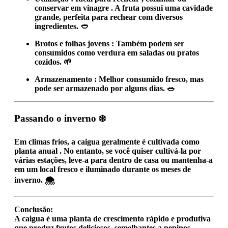
conservar em vinagre
. A fruta possui uma cavidade
grande, perfeita para rechear com diversos
ingredientes. 🥙
Brotos e folhas jovens
: Também podem ser
consumidos como
verdura
em saladas ou pratos
cozidos. 🌱
Armazenamento
: Melhor consumido fresco, mas
pode ser armazenado por alguns dias. 🥗
Passando o inverno
❄️
Em climas frios, a caigua geralmente é cultivada como
planta
anual
. No entanto, se você quiser cultivá-la por
várias estações, leve-a para dentro de casa ou mantenha-a
em um
local fresco e iluminado
durante os meses de
inverno. 🌨️
Conclusão:
A caigua é uma planta
de crescimento rápido
e produtiva
que produz
frutos deliciosos, semelhantes a pepinos
.