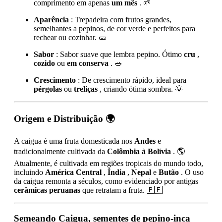
comprimento em apenas
um mês
. 🌱
Aparência
: Trepadeira com frutos grandes,
semelhantes a pepinos, de cor verde e perfeitos para
rechear ou cozinhar. 🥒
Sabor
: Sabor suave que lembra pepino. Ótimo
cru
,
cozido
ou
em conserva
. 🥗
Crescimento
: De crescimento rápido, ideal para
pérgolas
ou
treliças
, criando ótima sombra. 🌞
Origem e Distribuição
🌍
A caigua é uma fruta domesticada nos
Andes
e
tradicionalmente cultivada da
Colômbia à Bolívia
. 🌎
Atualmente, é cultivada em regiões tropicais do mundo todo,
incluindo
América Central
,
Índia
,
Nepal
e
Butão
. O uso
da caigua remonta a séculos, como evidenciado por antigas
cerâmicas peruanas
que retratam a fruta. 🇵🇪
Semeando
Caigua, sementes de pepino-inca