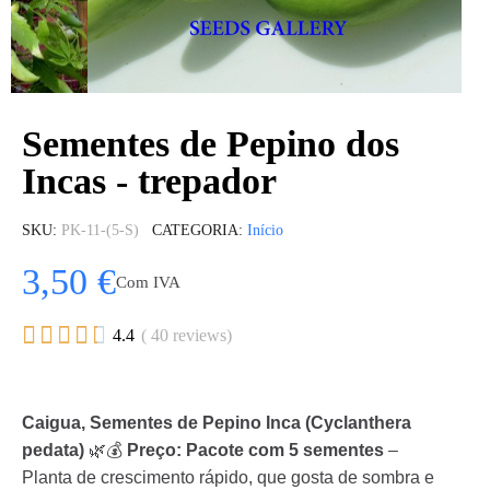
Sementes de Pepino dos
Incas - trepador
SKU
PK-11-(5-S)
CATEGORIA
Início
3,50 €
Com IVA





4.4
( 40 reviews)
Caigua, Sementes de Pepino Inca (Cyclanthera
pedata)
🌿💰
Preço: Pacote com 5 sementes
–
Planta de crescimento rápido, que gosta de sombra e