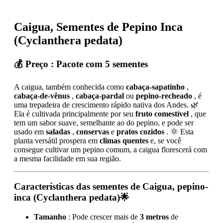
Caigua, Sementes de Pepino Inca
(Cyclanthera pedata)
💰
Preço
: Pacote com 5 sementes
A caigua, também conhecida como
cabaça-sapatinho
,
cabaça-de-vênus
,
cabaça-pardal
ou
pepino-recheado
, é
uma trepadeira de crescimento rápido nativa dos Andes. 🌿
Ela é cultivada principalmente por seu
fruto comestível
, que
tem um sabor suave, semelhante ao do pepino, e pode ser
usado em
saladas
,
conservas
e
pratos cozidos
. 🌞 Esta
planta versátil prospera em
climas quentes
e, se você
consegue cultivar um pepino comum, a caigua florescerá com
a mesma facilidade em sua região.
Características
das sementes de Caigua, pepino-
inca (Cyclanthera pedata)🌟
Tamanho
: Pode crescer mais de
3 metros
de