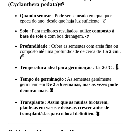
(Cyclanthera pedata)🌱
Quando semear
: Pode ser semeado em qualquer
época do ano, desde que haja luz suficiente. 🌞
Solo
: Para melhores resultados, utilize
composto à
base de solo e
com boa drenagem. 🌿
Profundidade
: Cubra as sementes com areia fina ou
composto até uma profundidade de cerca de
1 a 2 cm
.
🌾
Temperatura ideal para germinação
:
15–20°C
. 🌡️
Tempo de germinação
: As sementes geralmente
germinam em
De 2 a 6 semanas, mas às vezes pode
demorar mais. ⏳
Transplante
: Assim que as mudas brotarem,
plante-as em vasos e deixe-as crescer antes de
transplantá-las para o local definitivo. 🪴