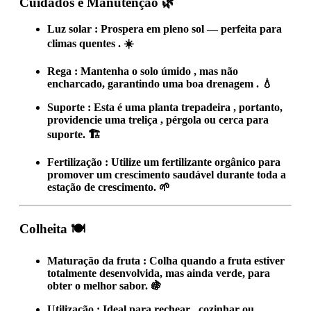
Cuidados e Manutenção
🌿
Luz solar
: Prospera em
pleno sol
— perfeita para
climas quentes
. ☀️
Rega
: Mantenha o solo
úmido
, mas não
encharcado, garantindo uma boa
drenagem
. 💧
Suporte
: Esta é uma
planta trepadeira
, portanto,
providencie uma
treliça
,
pérgola
ou
cerca
para
suporte. 🏗️
Fertilização
: Utilize um
fertilizante orgânico
para
promover um crescimento saudável durante toda a
estação de crescimento. 🌱
Colheita
🍽️
Maturação da fruta
: Colha quando a fruta estiver
totalmente desenvolvida, mas ainda verde,
para
obter o melhor sabor. 🍇
Utilização
: Ideal para
rechear
,
cozinhar
ou