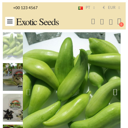
PT
€
EUR
+00 123 4567
Exotic Seeds