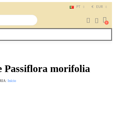
PT
€
EUR
 Passiflora morifolia
RIA
Início