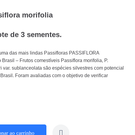
flora morifolia
ote de 3 sementes.
ma das mais lindas Passifloras PASSIFLORA
asil – Frutos comestíveis Passiflora morifolia, P.
eri var. sublanceolata são espécies silvestres com potencial
rasil. Foram avaliadas com o objetivo de verificar
onar ao carrinho