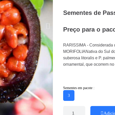
Sementes de Passi
Preço para o pac
RARISSIMA - Considerada u
MORIFOLIANativa do Sul do Br
suberosa litoralis e P. palm
ornamental, que ocorrem no B
Sementes em pacote :
3
Adici