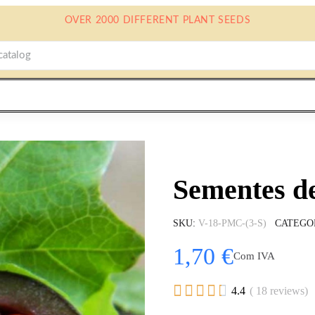
OVER 2000 DIFFERENT PLANT SEEDS
Sementes de
SKU
V-18-PMC-(3-S)
CATEGO
1,70 €
Com IVA





4.4
( 18 reviews)