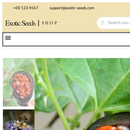
+00 123 4567
support@exotic-seeds.com
Exotic Seeds
SHOP