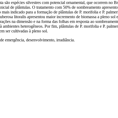
olata são espécies silvestres com potencial ornamental, que ocorrem no B
inicial de plântulas. O tratamento com 50% de sombreamento apresento
o mais indicado para a formação de plântulas de P. morifolia e P. palmer
. suberosa litoralis apresentou maior incremento de biomassa a pleno
 alterações na dimensão e na forma das folhas em resposta ao sombreame
 à ambientes heterogêneos. Por fim, plântulas de P. morifolia e P. palm
m ser cultivadas à pleno sol.
 de emergência, desenvolvimento, irradiância.