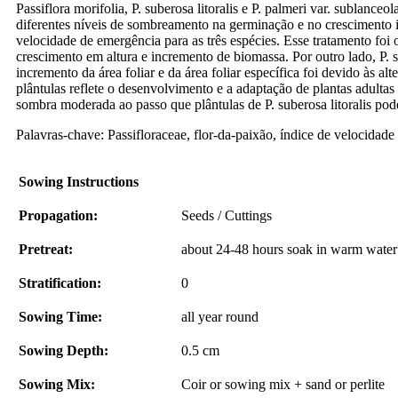
Passiflora morifolia, P. suberosa litoralis e P. palmeri var. sublance
diferentes níveis de sombreamento na germinação e no crescimento 
velocidade de emergência para as três espécies. Esse tratamento foi 
crescimento em altura e incremento de biomassa. Por outro lado, P
incremento da área foliar e da área foliar específica foi devido às
plântulas reflete o desenvolvimento e a adaptação de plantas adultas
sombra moderada ao passo que plântulas de P. suberosa litoralis pode
Palavras-chave: Passifloraceae, flor-da-paixão, índice de velocidade
Sowing Instructions
Propagation:
Seeds / Cuttings
Pretreat:
about 24-48 hours soak in warm water
Stratification:
0
Sowing Time:
all year round
Sowing Depth:
0.5 cm
Sowing Mix:
Coir or sowing mix + sand or perlite