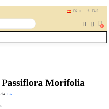
ES
€
EUR
 Passiflora Morifolia
RÍA
Inicio
os