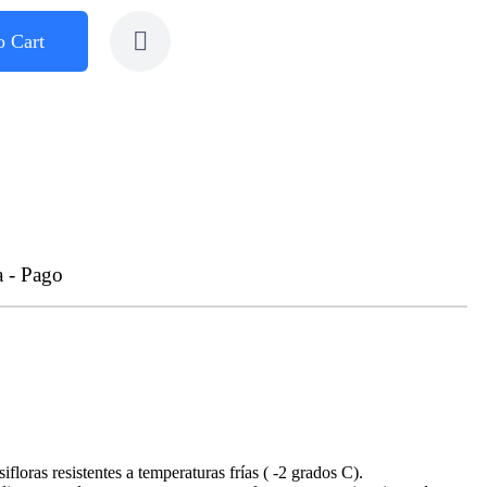
o Cart
a - Pago
floras resistentes a temperaturas frías ( -2 grados C).