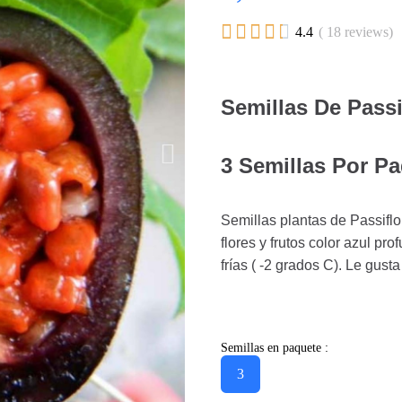





4.4
( 18 reviews)
Semillas De Passi
3 Semillas Por Pa
Semillas plantas de Passiflo
flores y frutos color azul pr
frías ( -2 grados C). Le gusta
Semillas en paquete :
3