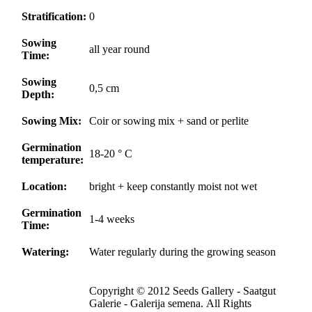
Stratification:
0
Sowing
all year round
Time:
Sowing
0,5 cm
Depth:
Sowing Mix:
Coir or sowing mix + sand or perlite
Germination
18-20 ° C
temperature:
Location:
bright + keep constantly moist not wet
Germination
1-4 weeks
Time:
Watering:
Water regularly during the growing season
Copyright © 2012 Seeds Gallery - Saatgut
Galerie - Galerija semena. All Rights