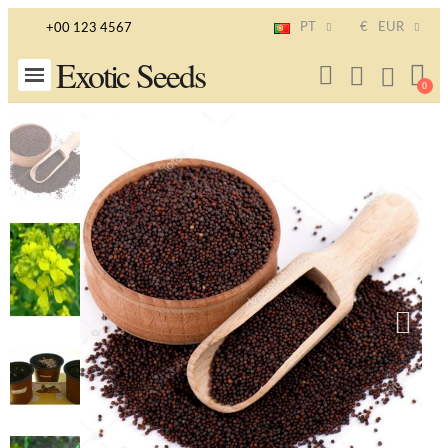
PT
€
EUR
+00 123 4567
Exotic Seeds