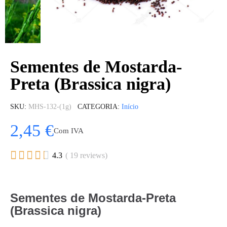
Sementes de Mostarda-
Preta (Brassica nigra)
SKU
MHS-132-(1g)
CATEGORIA
Início
2,45 €
Com IVA





4.3
( 19 reviews)
Sementes de Mostarda-Preta
(Brassica nigra)