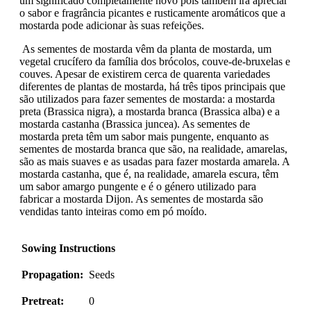
um significado completamente novo pois também irá apreciar
o sabor e fragrância picantes e rusticamente aromáticos que a
mostarda pode adicionar às suas refeições.
As sementes de mostarda vêm da planta de mostarda, um
vegetal crucífero da família dos brócolos, couve-de-bruxelas e
couves. Apesar de existirem cerca de quarenta variedades
diferentes de plantas de mostarda, há três tipos principais que
são utilizados para fazer sementes de mostarda: a mostarda
preta (Brassica nigra), a mostarda branca (Brassica alba) e a
mostarda castanha (Brassica juncea). As sementes de
mostarda preta têm um sabor mais pungente, enquanto as
sementes de mostarda branca que são, na realidade, amarelas,
são as mais suaves e as usadas para fazer mostarda amarela. A
mostarda castanha, que é, na realidade, amarela escura, têm
um sabor amargo pungente e é o género utilizado para
fabricar a mostarda Dijon. As sementes de mostarda são
vendidas tanto inteiras como em pó moído.
Sowing Instructions
Propagation:
Seeds
Pretreat:
0