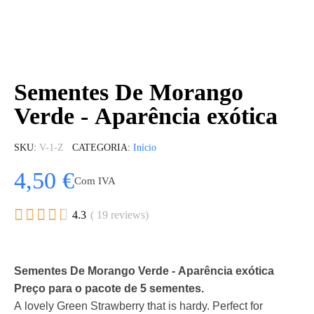
Sementes De Morango
Verde - Aparência exótica
SKU
V-1-Z
CATEGORIA
Início
4,50 €
Com IVA





4.3
( 19 reviews)
Sementes De Morango Verde - Aparência exótica
Preço para o pacote de 5 sementes.
A lovely Green Strawberry that is hardy. Perfect for