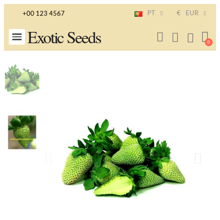
PT
€
EUR
+00 123 4567
Exotic Seeds