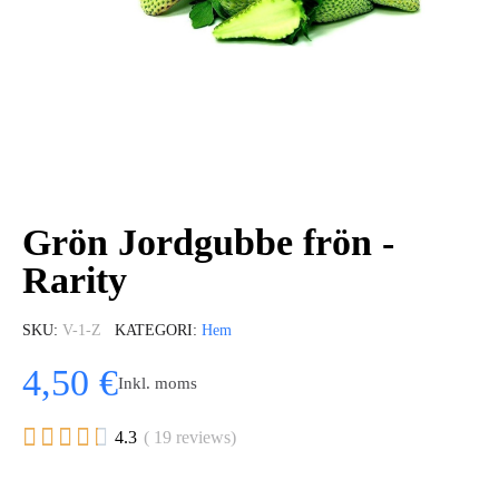
Grön Jordgubbe frön -
Rarity
SKU
V-1-Z
KATEGORI
Hem
4,50 €
Inkl. moms





4.3
( 19 reviews)