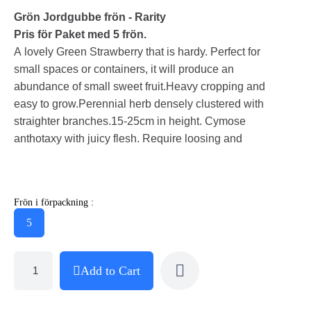
Grön Jordgubbe frön - Rarity
Pris för Paket med 5 frön.
A lovely Green Strawberry that is hardy. Perfect for
small spaces or containers, it will produce an
abundance of small sweet fruit.Heavy cropping and
easy to grow.Perennial herb densely clustered with
straighter branches.15-25cm in height. Cymose
anthotaxy with juicy flesh. Require loosing and
Frön i förpackning :
5
Add to Cart