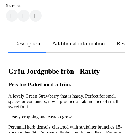
Share on
Description
Additional information
Revie
Grön Jordgubbe frön - Rarity
Pris för Paket med 5 frön.
A lovely Green Strawberry that is hardy. Perfect for small
spaces or containers, it will produce an abundance of small
sweet fruit.
Heavy cropping and easy to grow.
Perennial herb densely clustered with straighter branches.15-
25cm in height. Cymose anthotaxy with juicy flesh. Require