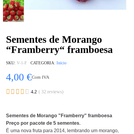
Sementes de Morango
“Framberry“ framboesa
SKU
V-1-F
CATEGORIA
Início
4,00 €
Com IVA





4.2
( 32 reviews)
Sementes de Morango "Framberry" framboesa
Preço por pacote de 5 sementes.
É uma nova fruta para 2014, lembrando um morango,