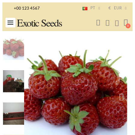
PT
€
EUR
+00 123 4567
Exotic Seeds