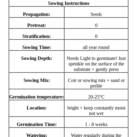
Sowing Instructions
Propagation:
Seeds
Pretreat:
0
Stratification:
0
Sowing Time:
all year round
Sowing Depth:
Needs Light to germinate! Just
sprinkle on the surface of the
substrate + gently press
Sowing Mix:
Coir or sowing mix + sand or
perlite
Germination temperature:
20-25°C
Location:
bright + keep constantly moist
not wet
Germination Time:
1 - 8 weeks
Watering:
Water regularly during the