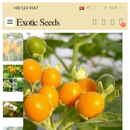
PT
€
EUR
+00 123 4567
Exotic Seeds