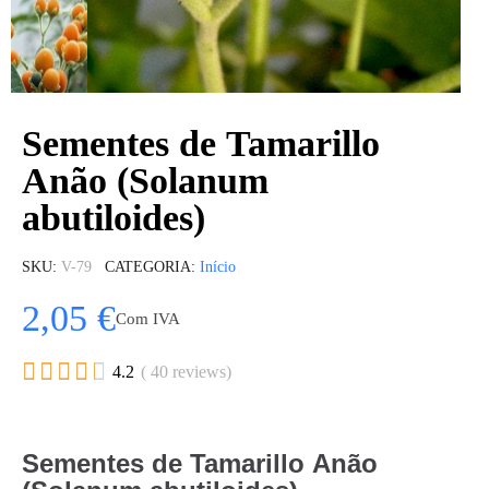
Sementes de Tamarillo
Anão (Solanum
abutiloides)
SKU
V-79
CATEGORIA
Início
2,05 €
Com IVA





4.2
( 40 reviews)
Sementes de Tamarillo Anão