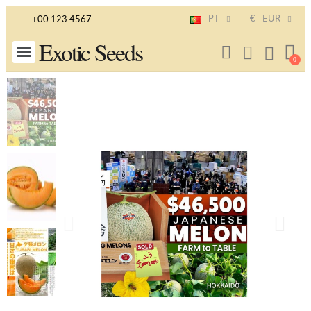
PT
€
EUR
+00 123 4567
Exotic Seeds