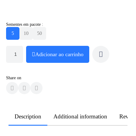
Sementes em pacote :
5
10
50
Adicionar ao carrinho
Share on
Description
Additional information
Revie