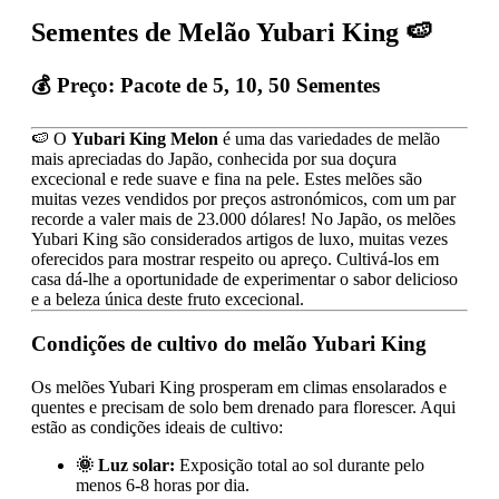
Sementes de Melão Yubari King
🍉
💰
Preço:
Pacote de 5, 10, 50 Sementes
🍉 O
Yubari King Melon
é uma das variedades de melão
mais apreciadas do Japão, conhecida por sua doçura
excecional e rede suave e fina na pele. Estes melões são
muitas vezes vendidos por preços astronómicos, com um par
recorde a valer mais de 23.000 dólares! No Japão, os melões
Yubari King são considerados artigos de luxo, muitas vezes
oferecidos para mostrar respeito ou apreço. Cultivá-los em
casa dá-lhe a oportunidade de experimentar o sabor delicioso
e a beleza única deste fruto excecional.
Condições de cultivo do melão Yubari King
Os melões Yubari King prosperam em climas ensolarados e
quentes e precisam de solo bem drenado para florescer. Aqui
estão as condições ideais de cultivo:
🌞 Luz solar:
Exposição total ao sol durante pelo
menos 6-8 horas por dia.