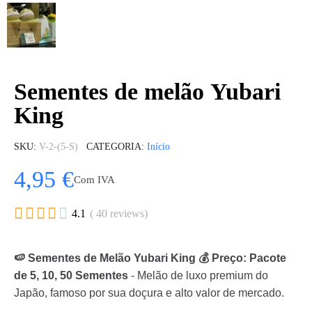
Sementes de melão Yubari
King
SKU
V-2-(5-S)
CATEGORIA
Início
4,95 €
Com IVA





4.1
( 40 reviews)
🍉 Sementes de Melão Yubari King 💰 Preço: Pacote
de 5, 10, 50 Sementes
- Melão de luxo premium do
Japão, famoso por sua doçura e alto valor de mercado.