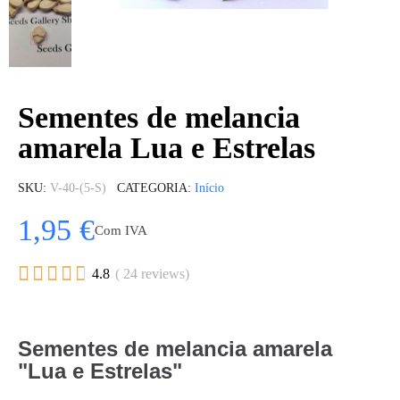
Sementes de melancia
amarela Lua e Estrelas
SKU
V-40-(5-S)
CATEGORIA
Início
1,95 €
Com IVA





4.8
( 24 reviews)
Sementes de melancia amarela
"Lua e Estrelas"