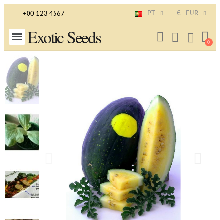
PT
€
EUR
+00 123 4567
Exotic Seeds