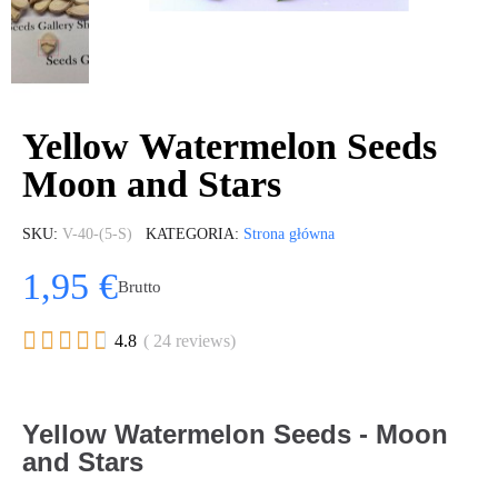
Yellow Watermelon Seeds
Moon and Stars
SKU
V-40-(5-S)
KATEGORIA
Strona główna
1,95 €
Brutto





4.8
( 24 reviews)
Yellow Watermelon Seeds - Moon
and Stars