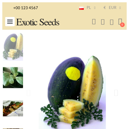
PL
€
EUR
+00 123 4567
Exotic Seeds