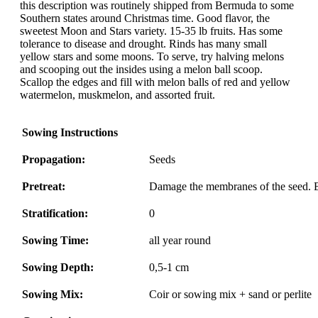
this description was routinely shipped from Bermuda to some
Southern states around Christmas time. Good flavor, the
sweetest Moon and Stars variety. 15-35 lb fruits. Has some
tolerance to disease and drought. Rinds has many small
yellow stars and some moons. To serve, try halving melons
and scooping out the insides using a melon ball scoop.
Scallop the edges and fill with melon balls of red and yellow
watermelon, muskmelon, and assorted fruit.
Sowing Instructions
Propagation:
Seeds
Pretreat:
Damage the membranes of the seed. Bu
Stratification:
0
Sowing Time:
all year round
Sowing Depth:
0,5-1 cm
Sowing Mix:
Coir or sowing mix + sand or perlite