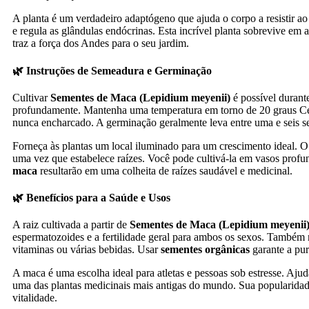
A planta é um verdadeiro adaptógeno que ajuda o corpo a resistir ao
e regula as glândulas endócrinas. Esta incrível planta sobrevive em
traz a força dos Andes para o seu jardim.
🌿 Instruções de Semeadura e Germinação
Cultivar
Sementes de Maca (Lepidium meyenii)
é possível durant
profundamente. Mantenha uma temperatura em torno de 20 graus Cel
nunca encharcado. A germinação geralmente leva entre uma e seis s
Forneça às plantas um local iluminado para um crescimento ideal. 
uma vez que estabelece raízes. Você pode cultivá-la em vasos profu
maca
resultarão em uma colheita de raízes saudável e medicinal.
🌿 Benefícios para a Saúde e Usos
A raiz cultivada a partir de
Sementes de Maca (Lepidium meyenii
espermatozoides e a fertilidade geral para ambos os sexos. Também 
vitaminas ou várias bebidas. Usar
sementes orgânicas
garante a pur
A maca é uma escolha ideal para atletas e pessoas sob estresse. Ajud
uma das plantas medicinais mais antigas do mundo. Sua popularidad
vitalidade.