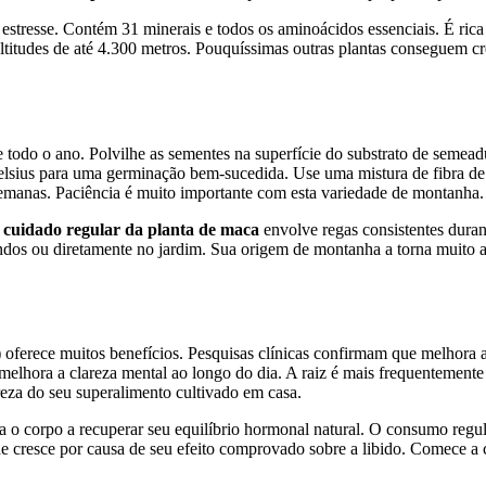
 estresse. Contém 31 minerais e todos os aminoácidos essenciais. É rica
 altitudes de até 4.300 metros. Pouquíssimas outras plantas conseguem c
e todo o ano. Polvilhe as sementes na superfície do substrato de semea
sius para uma germinação bem-sucedida. Use uma mistura de fibra de 
emanas. Paciência é muito importante com esta variedade de montanha.
O
cuidado regular da planta de maca
envolve regas consistentes duran
ndos ou diretamente no jardim. Sua origem de montanha a torna muito 
)
oferece muitos benefícios. Pesquisas clínicas confirmam que melhora a
melhora a clareza mental ao longo do dia. A raiz é mais frequentement
eza do seu superalimento cultivado em casa.
a o corpo a recuperar seu equilíbrio hormonal natural. O consumo regula
e cresce por causa de seu efeito comprovado sobre a libido. Comece a 