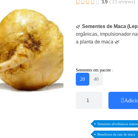





3.9
( 15 reviews)
🌿
Sementes de Maca (Lep
orgânicas, impulsionador nat
a planta de maca 🌿
Sementes em pacote :
20
40
Adici
Sementes afrodisíacas natura
Benefícios da raiz de maca