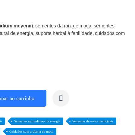
idium meyenii)
: sementes da raiz de maca, sementes
ural de energia, suporte herbal à fertilidade, cuidados com
onar ao carrinho
is
Sementes estimulantes de energia
Sementes de ervas medicinais
Cuidados com a planta de maca