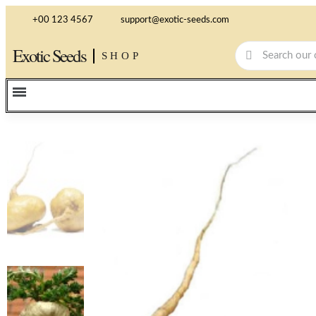
+00 123 4567
support@exotic-seeds.com
Exotic Seeds
SHOP