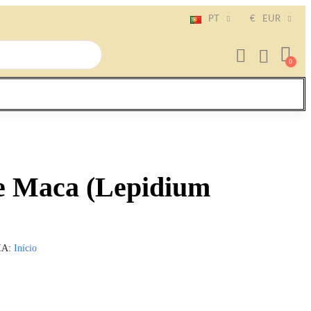
PT
€
EUR
e Maca (Lepidium
IA
Início