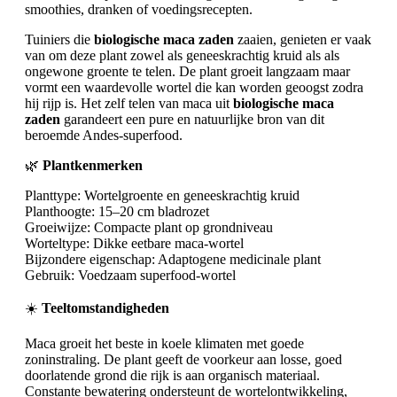
smoothies, dranken of voedingsrecepten.
Tuiniers die
biologische maca zaden
zaaien, genieten er vaak
van om deze plant zowel als geneeskrachtig kruid als als
ongewone groente te telen. De plant groeit langzaam maar
vormt een waardevolle wortel die kan worden geoogst zodra
hij rijp is. Het zelf telen van maca uit
biologische maca
zaden
garandeert een pure en natuurlijke bron van dit
beroemde Andes-superfood.
🌿
Plantkenmerken
Planttype: Wortelgroente en geneeskrachtig kruid
Planthoogte: 15–20 cm bladrozet
Groeiwijze: Compacte plant op grondniveau
Worteltype: Dikke eetbare maca-wortel
Bijzondere eigenschap: Adaptogene medicinale plant
Gebruik: Voedzaam superfood-wortel
☀️
Teeltomstandigheden
Maca groeit het beste in koele klimaten met goede
zoninstraling. De plant geeft de voorkeur aan losse, goed
doorlatende grond die rijk is aan organisch materiaal.
Constante bewatering ondersteunt de wortelontwikkeling,