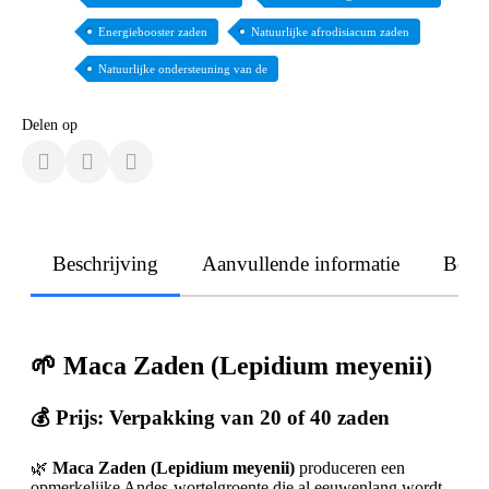
Energiebooster zaden
Natuurlijke afrodisiacum zaden
Natuurlijke ondersteuning van de
Delen op
Beschrijving
Aanvullende informatie
Beoo
🌱 Maca Zaden (Lepidium meyenii)
💰 Prijs: Verpakking van 20 of 40 zaden
🌿
Maca Zaden (Lepidium meyenii)
produceren een
opmerkelijke Andes-wortelgroente die al eeuwenlang wordt