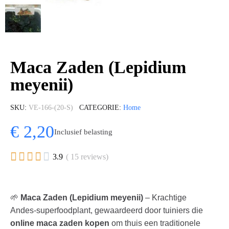
Maca Zaden (Lepidium
meyenii)
SKU
VE-166-(20-S)
CATEGORIE
Home
€ 2,20
Inclusief belasting





3.9
( 15 reviews)
🌱
Maca Zaden (Lepidium meyenii)
– Krachtige
Andes-superfoodplant, gewaardeerd door tuiniers die
online maca zaden kopen
om thuis een traditionele