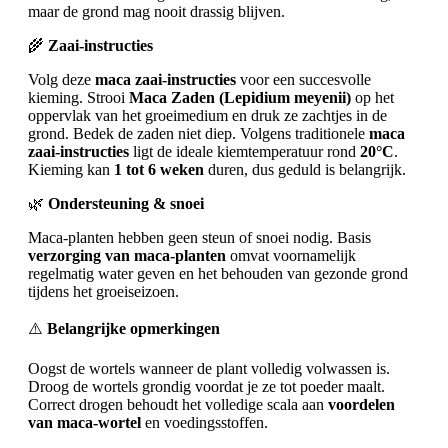
maar de grond mag nooit drassig blijven.
🌾
Zaai-instructies
Volg deze
maca zaai-instructies
voor een succesvolle
kieming. Strooi
Maca Zaden (Lepidium meyenii)
op het
oppervlak van het groeimedium en druk ze zachtjes in de
grond. Bedek de zaden niet diep. Volgens traditionele
maca
zaai-instructies
ligt de ideale kiemtemperatuur rond
20°C
.
Kieming kan
1 tot 6 weken
duren, dus geduld is belangrijk.
🌿
Ondersteuning & snoei
Maca-planten hebben geen steun of snoei nodig. Basis
verzorging van maca-planten
omvat voornamelijk
regelmatig water geven en het behouden van gezonde grond
tijdens het groeiseizoen.
⚠️
Belangrijke opmerkingen
Oogst de wortels wanneer de plant volledig volwassen is.
Droog de wortels grondig voordat je ze tot poeder maalt.
Correct drogen behoudt het volledige scala aan
voordelen
van maca-wortel
en voedingsstoffen.