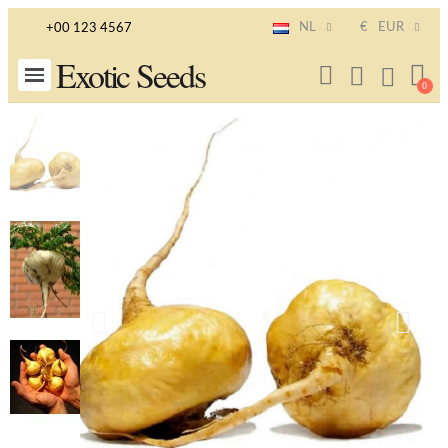
NL
€
EUR
+00 123 4567
Exotic Seeds