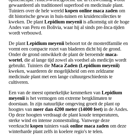
gewaardeerd als traditioneel superfood en medicinale plant.
Tuiniers over de hele wereld
kopen online maca zaden
om
dit historische gewas in huis-tuinen en kruidencollecties te
kweken. De plant
Lepidium meyenii
is afkomstig uit de hoge
Andes van Peru en Bolivia, waar hij al sinds pre-Inca-tijden
wordt verbouwd.
De plant
Lepidium meyenii
behoort tot de mosterdfamilie en
vormt een compacte rozet van bladeren dicht bij de grond.
Onder de grond ontwikkelt de plant de beroemde
maca-
wortel
, die al lange tijd zowel als voedsel als medicijn wordt
gebruikt. Tuiniers die
Maca Zaden (Lepidium meyenii)
kweken, waarderen de mogelijkheid om een zeldzame
medicinale plant met een lange cultuurgeschiedenis te
cultiveren.
Een van de meest opmerkelijke kenmerken van
Lepidium
meyenii
is het vermogen om extreme bergklimaten te
doorstaan. In zijn natuurlijke omgeving groeit de plant op
hoogtes van
meer dan 4200 meter (14000 feet)
in de Andes.
Op deze hoogten verdraagt de plant koude temperaturen,
sterke wind en intense zonnestraling. Vanwege deze
veerkracht
kopen
tuiniers vaak
online maca zaden
om deze
winterharde plant zelfs in koelere regio's te telen.