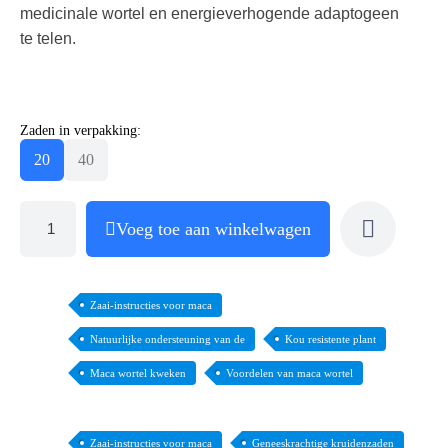
medicinale wortel en energieverhogende adaptogeen
te telen.
Zaden in verpakking:
20
40
Voeg toe aan winkelwagen
Zaai-instructies voor maca
Natuurlijke ondersteuning van de
Kou resistente plant
Maca wortel kweken
Voordelen van maca wortel
Zaai-instructies voor maca
Geneeskrachtige kruidenzaden