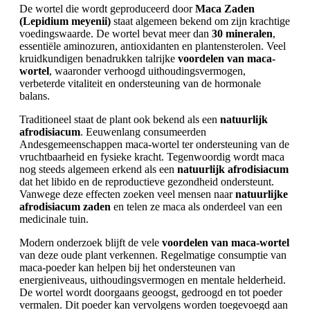
De wortel die wordt geproduceerd door
Maca Zaden
(Lepidium meyenii)
staat algemeen bekend om zijn krachtige
voedingswaarde. De wortel bevat meer dan
30 mineralen
,
essentiële aminozuren, antioxidanten en plantensterolen. Veel
kruidkundigen benadrukken talrijke
voordelen van maca-
wortel
, waaronder verhoogd uithoudingsvermogen,
verbeterde vitaliteit en ondersteuning van de hormonale
balans.
Traditioneel staat de plant ook bekend als een
natuurlijk
afrodisiacum
. Eeuwenlang consumeerden
Andesgemeenschappen maca-wortel ter ondersteuning van de
vruchtbaarheid en fysieke kracht. Tegenwoordig wordt maca
nog steeds algemeen erkend als een
natuurlijk afrodisiacum
dat het libido en de reproductieve gezondheid ondersteunt.
Vanwege deze effecten zoeken veel mensen naar
natuurlijke
afrodisiacum zaden
en telen ze maca als onderdeel van een
medicinale tuin.
Modern onderzoek blijft de vele
voordelen van maca-wortel
van deze oude plant verkennen. Regelmatige consumptie van
maca-poeder kan helpen bij het ondersteunen van
energieniveaus, uithoudingsvermogen en mentale helderheid.
De wortel wordt doorgaans geoogst, gedroogd en tot poeder
vermalen. Dit poeder kan vervolgens worden toegevoegd aan