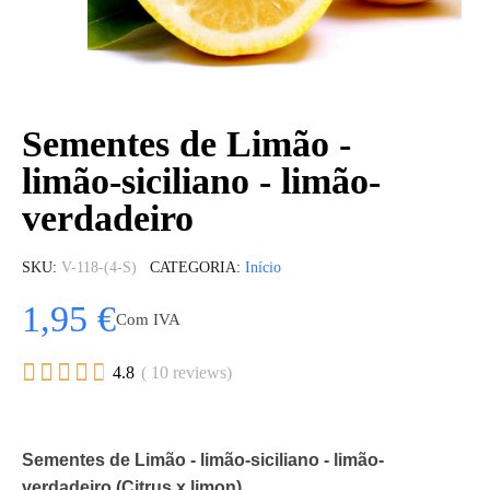
Sementes de Limão -
limão-siciliano - limão-
verdadeiro
SKU
V-118-(4-S)
CATEGORIA
Início
1,95 €
Com IVA





4.8
( 10 reviews)
Sementes de Limão - limão-siciliano - limão-
verdadeiro (Citrus x limon)