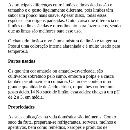
As principais diferenças entre limões e limas ácidas são o
tamanho e o gosto ligeiramente diferente, pois limões têm
sabor um pouco mais suave. Apesar disso, todas essas
espécies têm origens parecidas. Outra coisa que diferencia os
limões de limas ácidas é o rendimento para fazer sucos, sendo
que as limas são melhores para esse uso.
O chamado limão-cravo é uma mistura de limão e tangerina.
Possui uma coloração interna alaranjada e é muito usado para
temperos.6
Partes usadas
Os que têm cor amarela ou amarelo-esverdeada, são
cultivados sobretudo pelo sumo, embora a polpa e a casca
também se utilizem em culinária. Os limões contêm uma
grande quantidade de ácido cítrico, o que lhes confere um
gosto ácido.14 No suco de limão, essa acidez chega a um pH
de 2 a 3, em média.
Propriedades
As suas aplicações na vida doméstica são inúmeras. Com o
suco da fruta, preparam-se refrigerantes, sorvetes, molhos e
aperitivos, bem como remédios, xaropes e produtos de