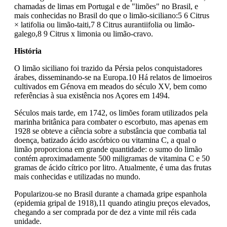
chamadas de limas em Portugal e de "limões" no Brasil, e
mais conhecidas no Brasil do que o limão-siciliano:5 6 Citrus
× latifolia ou limão-taiti,7 8 Citrus aurantiifolia ou limão-
galego,8 9 Citrus x limonia ou limão-cravo.
História
O limão siciliano foi trazido da Pérsia pelos conquistadores
árabes, disseminando-se na Europa.10 Há relatos de limoeiros
cultivados em Génova em meados do século XV, bem como
referências à sua existência nos Açores em 1494.
Séculos mais tarde, em 1742, os limões foram utilizados pela
marinha britânica para combater o escorbuto, mas apenas em
1928 se obteve a ciência sobre a substância que combatia tal
doença, batizado ácido ascórbico ou vitamina C, a qual o
limão proporciona em grande quantidade: o sumo do limão
contém aproximadamente 500 miligramas de vitamina C e 50
gramas de ácido cítrico por litro. Atualmente, é uma das frutas
mais conhecidas e utilizadas no mundo.
Popularizou-se no Brasil durante a chamada gripe espanhola
(epidemia gripal de 1918),11 quando atingiu preços elevados,
chegando a ser comprada por de dez a vinte mil réis cada
unidade.