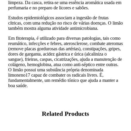
limpeza. Da casca, retira-se uma essência aromática usada em
perfumaria e no preparo de licores e sabões.
Estudos epidemiológicos associam a ingestão de frutas
cítricas, com uma redução no risco de várias doenças. O limão
também mostra alguma atividade antimicrobiana.
Em fitoterapia, é utilizado para diversas patologias, tais como
reumático, infecções e febres, aterosclerose, combate ateromas
(remove placas gordurosas das artérias), constipações, gripes,
dores de garganta, acidez gástrica e úrica (alcaliniza o
sangue), frieiras, caspas, cicatrizações, ajuda a manutenção de
colágeno, hemoglobina, atua como anti-séptico entre outras.
O limão possui uma substância própria denominada
limoneno17 capaz de combater os radicais livres. É,
fundamentalmente, um remédio tónico que ajuda a manter a
boa saúde.
Related Products