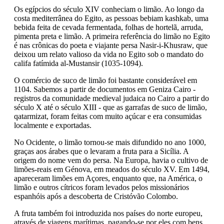
Os egípcios do século XIV conheciam o limão. Ao longo da
costa mediterrânea do Egito, as pessoas bebiam kashkab, uma
bebida feita de cevada fermentada, folhas de hortelã, arruda,
pimenta preta e limão. A primeira referência do limão no Egito
é nas crônicas do poeta e viajante persa Nasir-i-Khusraw, que
deixou um relato valioso da vida no Egito sob o mandato do
califa fatímida al-Mustansir (1035-1094).
O comércio de suco de limão foi bastante considerável em
1104. Sabemos a partir de documentos em Geniza Cairo -
registros da comunidade medieval judaica no Cairo a partir do
século X até o século XIII - que as garrafas de suco de limão,
qatarmizat, foram feitas com muito açúcar e era consumidas
localmente e exportadas.
No Ocidente, o limão tornou-se mais difundido no ano 1000,
graças aos árabes que o levaram a fruta para a Sicília. A
origem do nome vem do persa. Na Europa, havia o cultivo de
limões-reais em Génova, em meados do século XV. Em 1494,
apareceram limões em Açores, enquanto que, na América, o
limão e outros cítricos foram levados pelos missionários
espanhóis após a descoberta de Cristóvão Colombo.
A fruta também foi introduzida nos países do norte europeu,
através de viagens marítimas, pagando-se por eles com bens