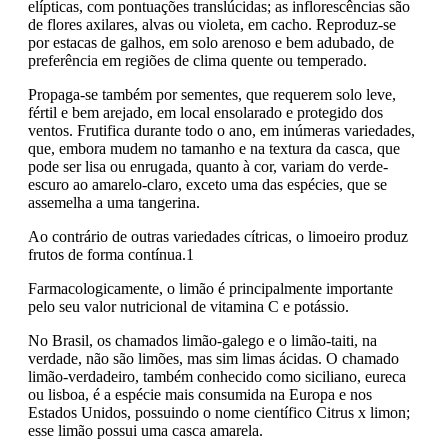
elípticas, com pontuações translúcidas; as inflorescências são
de flores axilares, alvas ou violeta, em cacho. Reproduz-se
por estacas de galhos, em solo arenoso e bem adubado, de
preferência em regiões de clima quente ou temperado.
Propaga-se também por sementes, que requerem solo leve,
fértil e bem arejado, em local ensolarado e protegido dos
ventos. Frutifica durante todo o ano, em inúmeras variedades,
que, embora mudem no tamanho e na textura da casca, que
pode ser lisa ou enrugada, quanto à cor, variam do verde-
escuro ao amarelo-claro, exceto uma das espécies, que se
assemelha a uma tangerina.
Ao contrário de outras variedades cítricas, o limoeiro produz
frutos de forma contínua.1
Farmacologicamente, o limão é principalmente importante
pelo seu valor nutricional de vitamina C e potássio.
No Brasil, os chamados limão-galego e o limão-taiti, na
verdade, não são limões, mas sim limas ácidas. O chamado
limão-verdadeiro, também conhecido como siciliano, eureca
ou lisboa, é a espécie mais consumida na Europa e nos
Estados Unidos, possuindo o nome científico Citrus x limon;
esse limão possui uma casca amarela.