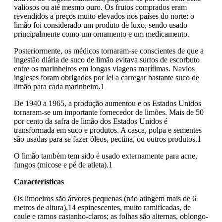
valiosos ou até mesmo ouro. Os frutos comprados eram
revendidos a preços muito elevados nos países do norte: o
limão foi considerado um produto de luxo, sendo usado
principalmente como um ornamento e um medicamento.
Posteriormente, os médicos tornaram-se conscientes de que a
ingestão diária de suco de limão evitava surtos de escorbuto
entre os marinheiros em longas viagens marítimas. Navios
ingleses foram obrigados por lei a carregar bastante suco de
limão para cada marinheiro.1
De 1940 a 1965, a produção aumentou e os Estados Unidos
tornaram-se um importante fornecedor de limões. Mais de 50
por cento da safra de limão dos Estados Unidos é
transformada em suco e produtos. A casca, polpa e sementes
são usadas para se fazer óleos, pectina, ou outros produtos.1
O limão também tem sido é usado externamente para acne,
fungos (micose e pé de atleta).1
Características
Os limoeiros são árvores pequenas (não atingem mais de 6
metros de altura),14 espinescentes, muito ramificadas, de
caule e ramos castanho-claros; as folhas são alternas, oblongo-