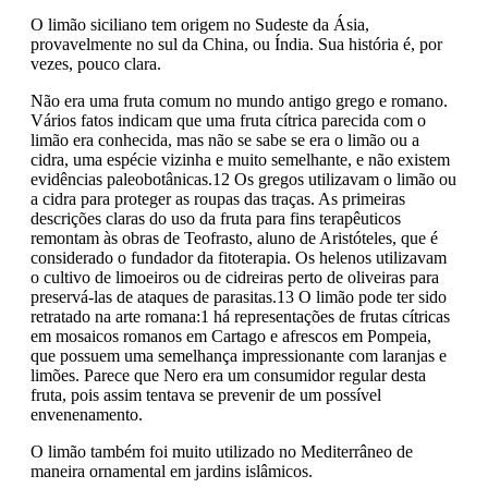
O limão siciliano tem origem no Sudeste da Ásia,
provavelmente no sul da China, ou Índia. Sua história é, por
vezes, pouco clara.
Não era uma fruta comum no mundo antigo grego e romano.
Vários fatos indicam que uma fruta cítrica parecida com o
limão era conhecida, mas não se sabe se era o limão ou a
cidra, uma espécie vizinha e muito semelhante, e não existem
evidências paleobotânicas.12 Os gregos utilizavam o limão ou
a cidra para proteger as roupas das traças. As primeiras
descrições claras do uso da fruta para fins terapêuticos
remontam às obras de Teofrasto, aluno de Aristóteles, que é
considerado o fundador da fitoterapia. Os helenos utilizavam
o cultivo de limoeiros ou de cidreiras perto de oliveiras para
preservá-las de ataques de parasitas.13 O limão pode ter sido
retratado na arte romana:1 há representações de frutas cítricas
em mosaicos romanos em Cartago e afrescos em Pompeia,
que possuem uma semelhança impressionante com laranjas e
limões. Parece que Nero era um consumidor regular desta
fruta, pois assim tentava se prevenir de um possível
envenenamento.
O limão também foi muito utilizado no Mediterrâneo de
maneira ornamental em jardins islâmicos.