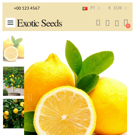
PT
€
EUR
+00 123 4567
Exotic Seeds