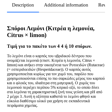
Description
Additional information
Revie
Σπόροι Λεμόνι (Κιτρέα η λεμονέα,
Citrus × limon)
Τιμή
για
το
πακέτο
των
4 4 ή 10 σπόρων.
Το λεμόνι είναι ο καρπός του υβριδικού δέντρου που
ονομάζεται λεμονιά (επιστ. Κιτρέα η λεμονέα, Citrus ×
limon) και ανήκει στην οικογένεια των Ρυτοειδών (Rutaceae)
(= εσπεριδοειδών (Hesperidaceae)). Ο καρπός αυτός
χρησιμοποιείται κυρίως για τον χυμό του, παρόλο που
χρησιμοποιούνται επίσης το πιο σαρκώδες μέρος του καρπού
και ο φλοιός του, ιδιαίτερα στη μαγειρική. Ο χυμός του
λεμονιού περιέχει περίπου 5% κιτρικό οξύ, το οποίο δίνει
στα λεμόνια τη χαρακτηριστική ξινή τους γεύση και pH από
2 μέχρι 3. Αυτή η οξύτητα καθιστά το λεμόνι φθηνό και
εύκολα διαθέσιμο υλικό για χρήση σε εκπαιδευτικά
πειράματα χημείας.