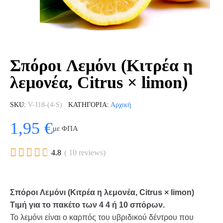
Σπόροι Λεμόνι (Κιτρέα η
λεμονέα, Citrus × limon)
SKU
V-118-(4-S)
ΚΑΤΗΓΟΡΊΑ
Αρχική
1,95 €
με ΦΠΑ





4.8
( 10 reviews)
Σπόροι Λεμόνι (Κιτρέα η λεμονέα, Citrus × limon)
Τιμή για το πακέτο των 4 4 ή 10 σπόρων.
Το λεμόνι είναι ο καρπός του υβριδικού δέντρου που