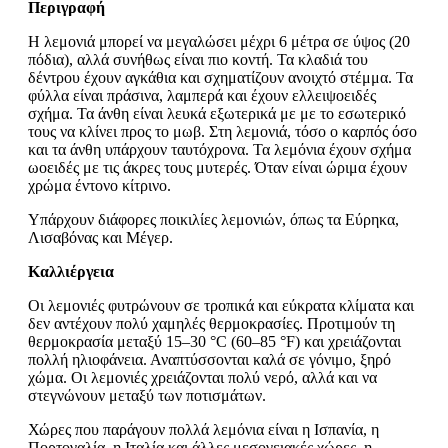
Περιγραφή
Η λεμονιά μπορεί να μεγαλώσει μέχρι 6 μέτρα σε ύψος (20
πόδια), αλλά συνήθως είναι πιο κοντή. Τα κλαδιά του
δέντρου έχουν αγκάθια και σχηματίζουν ανοιχτό στέμμα. Τα
φύλλα είναι πράσινα, λαμπερά και έχουν ελλειψοειδές
σχήμα. Τα άνθη είναι λευκά εξωτερικά με με το εσωτερικό
τους να κλίνει προς το μωβ. Στη λεμονιά, τόσο ο καρπός όσο
και τα άνθη υπάρχουν ταυτόχρονα. Τα λεμόνια έχουν σχήμα
ωοειδές με τις άκρες τους μυτερές. Όταν είναι ώριμα έχουν
χρώμα έντονο κίτρινο.
Υπάρχουν διάφορες ποικιλίες λεμονιών, όπως τα Εύρηκα,
Λισαβόνας και Μέγερ.
Καλλιέργεια
Οι λεμονιές φυτρώνουν σε τροπικά και εύκρατα κλίματα και
δεν αντέχουν πολύ χαμηλές θερμοκρασίες. Προτιμούν τη
θερμοκρασία μεταξύ 15–30 °C (60–85 °F) και χρειάζονται
πολλή ηλιοφάνεια. Αναπτύσσονται καλά σε γόνιμο, ξηρό
χώμα. Οι λεμονιές χρειάζονται πολύ νερό, αλλά και να
στεγνώνουν μεταξύ των ποτισμάτων.
Χώρες που παράγουν πολλά λεμόνια είναι η Ισπανία, η
Πορτογαλία, η Ιταλία και άλλες μεσογειακές χώρες, η