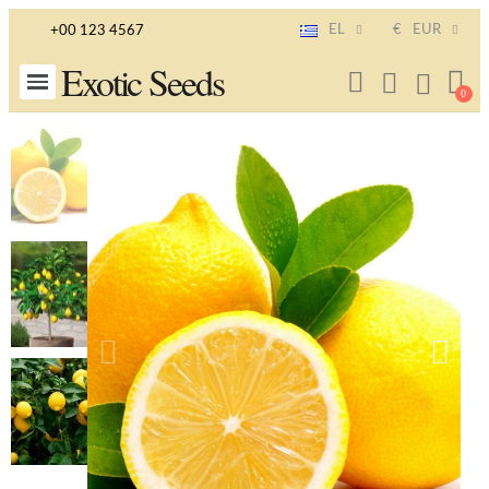
EL
€
EUR
+00 123 4567
Exotic Seeds