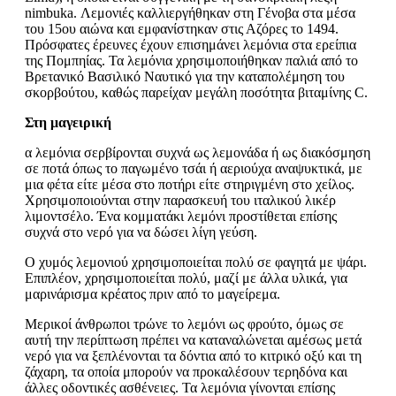
nimbuka. Λεμονιές καλλιεργήθηκαν στη Γένοβα στα μέσα
του 15ου αιώνα και εμφανίστηκαν στις Αζόρες το 1494.
Πρόσφατες έρευνες έχουν επισημάνει λεμόνια στα ερείπια
της Πομπηίας. Τα λεμόνια χρησιμοποιήθηκαν παλιά από το
Βρετανικό Βασιλικό Ναυτικό για την καταπολέμηση του
σκορβούτου, καθώς παρείχαν μεγάλη ποσότητα βιταμίνης C.
Στη μαγειρική
α λεμόνια σερβίρονται συχνά ως λεμονάδα ή ως διακόσμηση
σε ποτά όπως το παγωμένο τσάι ή αεριούχα αναψυκτικά, με
μια φέτα είτε μέσα στο ποτήρι είτε στηριγμένη στο χείλος.
Χρησιμοποιούνται στην παρασκευή του ιταλικού λικέρ
λιμοντσέλο. Ένα κομματάκι λεμόνι προστίθεται επίσης
συχνά στο νερό για να δώσει λίγη γεύση.
Ο χυμός λεμονιού χρησιμοποιείται πολύ σε φαγητά με ψάρι.
Επιπλέον, χρησιμοποιείται πολύ, μαζί με άλλα υλικά, για
μαρινάρισμα κρέατος πριν από το μαγείρεμα.
Μερικοί άνθρωποι τρώνε το λεμόνι ως φρούτο, όμως σε
αυτή την περίπτωση πρέπει να καταναλώνεται αμέσως μετά
νερό για να ξεπλένονται τα δόντια από το κιτρικό οξύ και τη
ζάχαρη, τα οποία μπορούν να προκαλέσουν τερηδόνα και
άλλες οδοντικές ασθένειες. Τα λεμόνια γίνονται επίσης