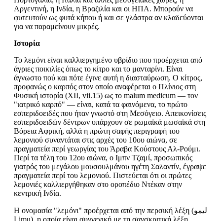
Αργεντινή, η Ινδία, η Βραζιλία και οι ΗΠΑ. Μπορούν να
φυτευτούν ως φυτά κήπου ή και σε γλάστρα αν κλαδεύονται
για να παραμείνουν μικρές.
Ιστορία
Το λεμόνι είναι καλλιεργημένο υβρίδιο που προέρχεται από
άγριες ποικιλίες όπως το κίτρο και το μανταρίνι. Είναι
άγνωστο πού και πότε έγινε αυτή η διασταύρωση. Ο κίτρος,
προφανώς ο καρπός στον οποίο αναφέρεται ο Πλίνιος στη
Φυσική ιστορία (XII, vii.15) ως το malum medicum — τον
"ιατρικό καρπό" — είναι, κατά τα φαινόμενα, το πρώτο
εσπεριδοειδές που ήταν γνωστό στη Μεσόγειο. Απεικονίσεις
εσπεριδοειδών δέντρων υπάρχουν σε ρωμαϊκά μωσαϊκά στη
Βόρεια Αφρική, αλλά η πρώτη σαφής περιγραφή του
λεμονιού συναντάται στις αρχές του 10ου αιώνα, σε
πραγματεία περί γεωργίας του Άραβα Κούστους Αλ-Ρούμι.
Περί τα τέλη του 12ου αιώνα, ο Ιμπν Τζαμί, προσωπικός
γιατρός του μεγάλου μουσουλμάνου ηγέτη Σαλαντίν, έγραψε
πραγματεία περί του λεμονιού. Πιστεύεται ότι οι πρώτες
λεμονιές καλλιεργήθηκαν στο οροπέδιο Ντέκαν στην
κεντρική Ινδία.
Η ονομασία "λεμόνι" προέρχεται από την περσική λέξη (لیمو
Limu), η οποία είναι συγγενική με τη σανσκριτική λέξη