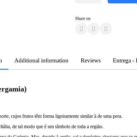
Share on
n
Additional information
Reviews
Entrega -
ergamia)
porte, cujos frutos têm forma ligeiramente similar à de uma pera.
 Itália, de tal modo que é um símbolo de toda a região.
o da Geórgia. Mas, devido à argila, cal e depósitos aluviares que se e