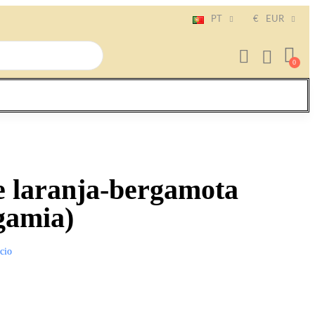
PT
€
EUR
e laranja-bergamota
gamia)
ício