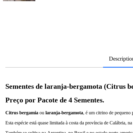
Descriptio
Sementes de laranja-bergamota (Citrus b
Preço por Pacote de 4 Sementes.
Citrus bergamia
ou
laranja-bergamota
, é um citrino de pequeno 
Esta espécie está quase limitada à costa da província de Calábria, na
Também se cultiva na Argentina, no Brasil e no estado norte-american