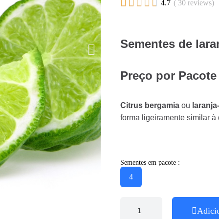





4.7
( 30 reviews)
Sementes de lara
Preço por Pacote
Citrus bergamia
ou
laranj
forma ligeiramente similar à
Sementes em pacote :
4
Adici