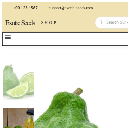
+00 123 4567
support@exotic-seeds.com
Exotic Seeds
SHOP