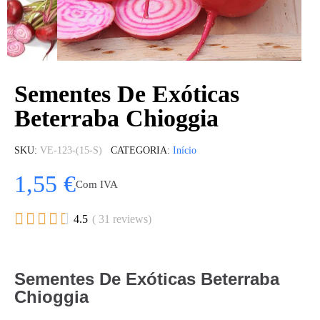
Sementes De Exóticas
Beterraba Chioggia
SKU
VE-123-(15-S)
CATEGORIA
Início
1,55 €
Com IVA





4.5
( 31 reviews)
Sementes De Exóticas Beterraba
Chioggia