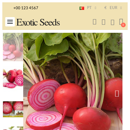
PT
€
EUR
+00 123 4567
Exotic Seeds