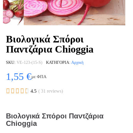
Βιολογικά Σπόροι
Παντζάρια Chioggia
SKU
VE-123-(15-S)
ΚΑΤΗΓΟΡΊΑ
Αρχική
1,55 €
με ΦΠΑ





4.5
( 31 reviews)
Βιολογικά Σπόροι Παντζάρια
Chioggia