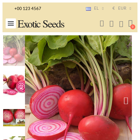
EL
€
EUR
+00 123 4567
Exotic Seeds