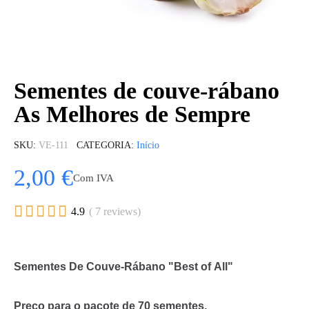
Sementes de couve-rábano
As Melhores de Sempre
SKU
VE-111
CATEGORIA
Início
2,00 €
Com IVA





4.9
( 7 reviews)
Sementes De Couve-Rábano "Best of All"
Preço para o pacote de 70 sementes.