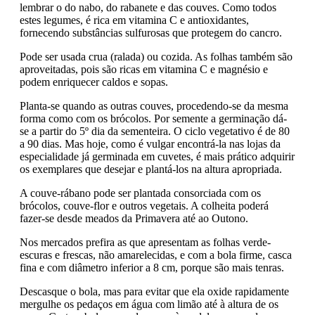
lembrar o do nabo, do rabanete e das couves. Como todos
estes legumes, é rica em vitamina C e antioxidantes,
fornecendo substâncias sulfurosas que protegem do cancro.
Pode ser usada crua (ralada) ou cozida. As folhas também são
aproveitadas, pois são ricas em vitamina C e magnésio e
podem enriquecer caldos e sopas.
Planta-se quando as outras couves, procedendo-se da mesma
forma como com os brócolos. Por semente a germinação dá-
se a partir do 5º dia da sementeira. O ciclo vegetativo é de 80
a 90 dias. Mas hoje, como é vulgar encontrá-la nas lojas da
especialidade já germinada em cuvetes, é mais prático adquirir
os exemplares que desejar e plantá-los na altura apropriada.
A couve-rábano pode ser plantada consorciada com os
brócolos, couve-flor e outros vegetais. A colheita poderá
fazer-se desde meados da Primavera até ao Outono.
Nos mercados prefira as que apresentam as folhas verde-
escuras e frescas, não amarelecidas, e com a bola firme, casca
fina e com diâmetro inferior a 8 cm, porque são mais tenras.
Descasque o bola, mas para evitar que ela oxide rapidamente
mergulhe os pedaços em água com limão até à altura de os