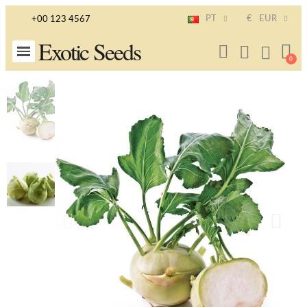
PT
€
EUR
+00 123 4567
Exotic Seeds