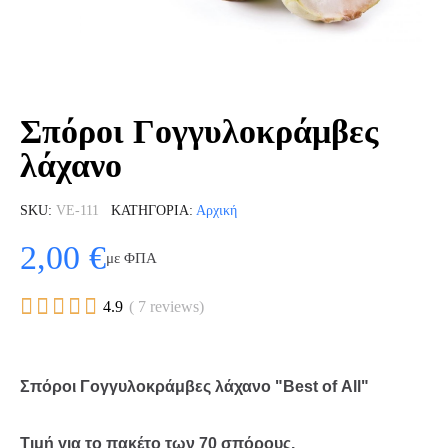
Σπόροι Γογγυλοκράμβες
λάχανο
SKU
VE-111
ΚΑΤΗΓΟΡΊΑ
Αρχική
2,00 €
με ΦΠΑ





4.9
( 7 reviews)
Σπόροι Γογγυλοκράμβες λάχανο "Best of All"
Τιμή για το πακέτο των 70 σπόρους.