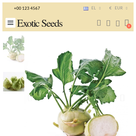
EL
€
EUR
+00 123 4567
Exotic Seeds