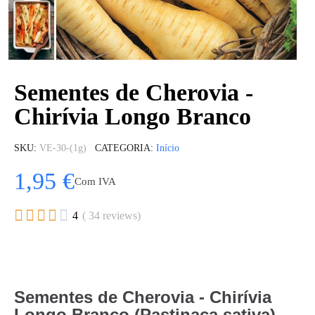
Sementes de Cherovia -
Chirívia Longo Branco
SKU
VE-30-(1g)
CATEGORIA
Início
1,95 €
Com IVA





4
( 34 reviews)
Sementes de Cherovia - Chirívia
Longo Branco (Pastinaca sativa)