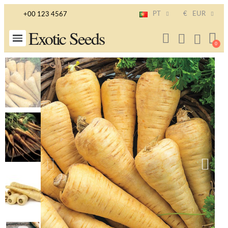
PT
€
EUR
+00 123 4567
Exotic Seeds