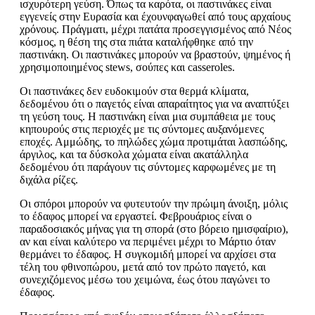
ισχυρότερη γεύση. Όπως τα καρότα, οι παστινάκες είναι
εγγενείς στην Ευρασία και έχουνφαγωθεί από τους αρχαίους
χρόνους. Πράγματι, μέχρι πατάτα προσεγγισμένος από Νέος
κόσμος, η θέση της στα πιάτα καταλήφθηκε από την
παστινάκη. Οι παστινάκες μπορούν να βραστούν, ψημένος ή
χρησιμοποιημένος stews, σούπες και casseroles.
Οι παστινάκες δεν ευδοκιμούν στα θερμά κλίματα,
δεδομένου ότι ο παγετός είναι απαραίτητος για να αναπτύξει
τη γεύση τους. Η παστινάκη είναι μια συμπάθεια με τους
κηπουρούς στις περιοχές με τις σύντομες αυξανόμενες
εποχές. Αμμώδης, το πηλώδες χώμα προτιμάται λασπώδης,
άργιλος, και τα δύσκολα χώματα είναι ακατάλληλα
δεδομένου ότι παράγουν τις σύντομες καρφωμένες με τη
διχάλα ρίζες.
Οι σπόροι μπορούν να φυτευτούν την πρώιμη άνοιξη, μόλις
το έδαφος μπορεί να εργαστεί. Φεβρουάριος είναι ο
παραδοσιακός μήνας για τη σπορά (στο βόρειο ημισφαίριο),
αν και είναι καλύτερο να περιμένει μέχρι το Μάρτιο όταν
θερμάνει το έδαφος. Η συγκομιδή μπορεί να αρχίσει στα
τέλη του φθινοπώρου, μετά από τον πρώτο παγετό, και
συνεχιζόμενος μέσω του χειμώνα, έως ότου παγώνει το
έδαφος.