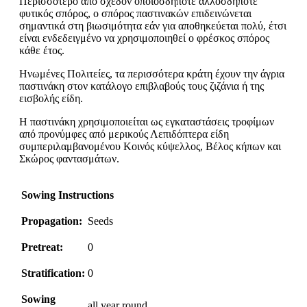
Περισσότερο από σχεδόν οποιοσδήποτε άλλοσδήποτε
φυτικός σπόρος, ο σπόρος παστινακών επιδεινώνεται
σημαντικά στη βιωσιμότητα εάν για αποθηκεύεται πολύ, έτσι
είναι ενδεδειγμένο να χρησιμοποιηθεί ο φρέσκος σπόρος
κάθε έτος.
Ηνωμένες Πολιτείες, τα περισσότερα κράτη έχουν την άγρια
παστινάκη στον κατάλογο επιβλαβούς τους ζιζάνια ή της
εισβολής είδη.
Η παστινάκη χρησιμοποιείται ως εγκαταστάσεις τροφίμων
από προνύμφες από μερικούς Λεπιδόπτερα είδη
συμπεριλαμβανομένου Κοινός κύψελλος, Βέλος κήπων και
Σκώρος φαντασμάτων.
Sowing Instructions
Propagation:
Seeds
Pretreat:
0
Stratification:
0
Sowing
all year round