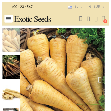
EL
€
EUR
+00 123 4567
Exotic Seeds