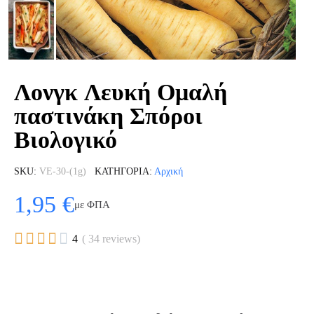
Λονγκ Λευκή Ομαλή
παστινάκη Σπόροι
Βιολογικό
SKU
VE-30-(1g)
ΚΑΤΗΓΟΡΊΑ
Αρχική
1,95 €
με ΦΠΑ





4
( 34 reviews)