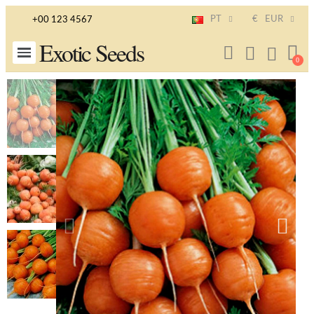
PT
€
EUR
+00 123 4567
Exotic Seeds