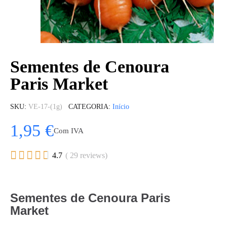
Sementes de Cenoura
Paris Market
SKU
VE-17-(1g)
CATEGORIA
Início
1,95 €
Com IVA





4.7
( 29 reviews)
Sementes de Cenoura Paris
Market