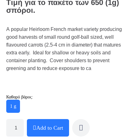
Τιμή για το πακέτο των 650 (1g)
σπόροι.
A popular Heirloom French market variety producing
good harvests of small round golf-ball sized, well
flavoured carrots (2.5-4 cm in diameter) that matures
extra early. Ideal for shallow or heavy soils and
container planting. Cover shoulders to prevent
greening and to reduce exposure to ca
Καθαρό βάρος:
1 g
Add to Cart