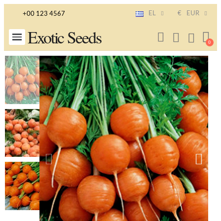
EL
€
EUR
+00 123 4567
Exotic Seeds