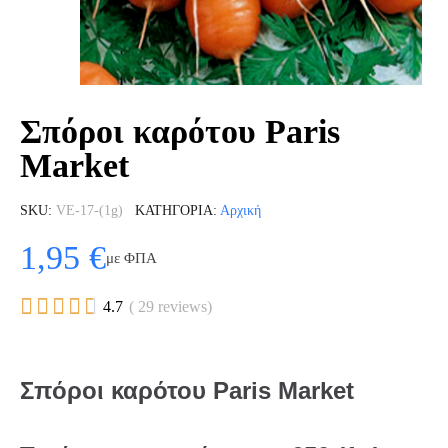
Σπόροι καρότου Paris
Market
SKU
VE-17-(1g)
ΚΑΤΗΓΟΡΊΑ
Αρχική
1,95 €
με ΦΠΑ





4.7
( 29 reviews)
Σπόροι καρότου Paris Market