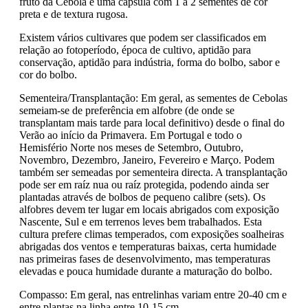
fruto da Cebola é uma cápsula com 1 a 2 sementes de cor
preta e de textura rugosa.
Existem vários cultivares que podem ser classificados em
relação ao fotoperíodo, época de cultivo, aptidão para
conservação, aptidão para indústria, forma do bolbo, sabor e
cor do bolbo.
Sementeira/Transplantação: Em geral, as sementes de Cebolas
semeiam-se de preferência em alfobre (de onde se
transplantam mais tarde para local definitivo) desde o final do
Verão ao início da Primavera. Em Portugal e todo o
Hemisfério Norte nos meses de Setembro, Outubro,
Novembro, Dezembro, Janeiro, Fevereiro e Março. Podem
também ser semeadas por sementeira directa. A transplantação
pode ser em raíz nua ou raíz protegida, podendo ainda ser
plantadas através de bolbos de pequeno calibre (sets). Os
alfobres devem ter lugar em locais abrigados com exposição
Nascente, Sul e em terrenos leves bem trabalhados. Esta
cultura prefere climas temperados, com exposições soalheiras
abrigadas dos ventos e temperaturas baixas, certa humidade
nas primeiras fases de desenvolvimento, mas temperaturas
elevadas e pouca humidade durante a maturação do bolbo.
Compasso: Em geral, nas entrelinhas variam entre 20-40 cm e
entre plantas na linha entre 10-15 cm.