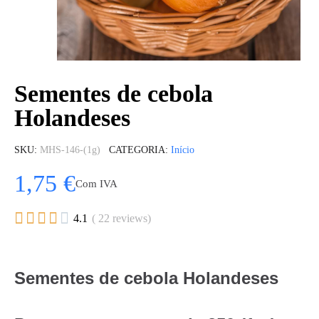
Sementes de cebola
Holandeses
SKU
MHS-146-(1g)
CATEGORIA
Início
1,75 €
Com IVA





4.1
( 22 reviews)
Sementes de cebola Holandeses