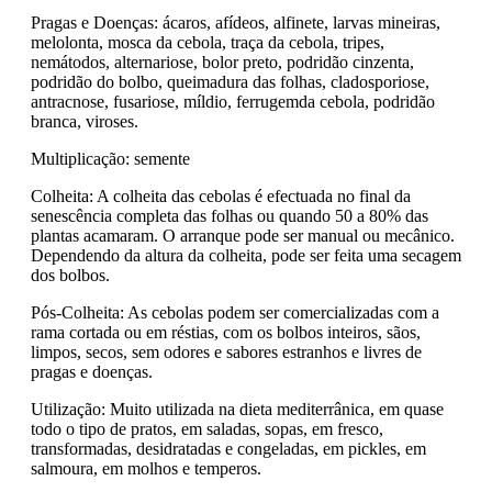
Pragas e Doenças: ácaros, afídeos, alfinete, larvas mineiras,
melolonta, mosca da cebola, traça da cebola, tripes,
nemátodos, alternariose, bolor preto, podridão cinzenta,
podridão do bolbo, queimadura das folhas, cladosporiose,
antracnose, fusariose, míldio, ferrugemda cebola, podridão
branca, viroses.
Multiplicação: semente
Colheita: A colheita das cebolas é efectuada no final da
senescência completa das folhas ou quando 50 a 80% das
plantas acamaram. O arranque pode ser manual ou mecânico.
Dependendo da altura da colheita, pode ser feita uma secagem
dos bolbos.
Pós-Colheita: As cebolas podem ser comercializadas com a
rama cortada ou em réstias, com os bolbos inteiros, sãos,
limpos, secos, sem odores e sabores estranhos e livres de
pragas e doenças.
Utilização: Muito utilizada na dieta mediterrânica, em quase
todo o tipo de pratos, em saladas, sopas, em fresco,
transformadas, desidratadas e congeladas, em pickles, em
salmoura, em molhos e temperos.