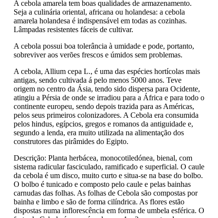
A cebola amarela tem boas qualidades de armazenamento.
Seja a culinária oriental, africana ou holandesa: a cebola
amarela holandesa é indispensável em todas as cozinhas.
Lâmpadas resistentes fáceis de cultivar.
A cebola possui boa tolerância à umidade e pode, portanto,
sobreviver aos verões frescos e úmidos sem problemas.
A cebola, Allium cepa L., é uma das espécies hortícolas mais
antigas, sendo cultivada á pelo menos 5000 anos. Teve
origem no centro da Ásia, tendo sido dispersa para Ocidente,
atingiu a Pérsia de onde se irradiou para a África e para todo o
continente europeu, sendo depois trazida para as Américas,
pelos seus primeiros colonizadores. A Cebola era consumida
pelos hindus, egípcios, gregos e romanos da antiguidade e,
segundo a lenda, era muito utilizada na alimentação dos
construtores das pirâmides do Egipto.
Descrição: Planta herbácea, monocotiledónea, bienal, com
sistema radicular fasciculado, ramificado e superficial. O caule
da cebola é um disco, muito curto e situa-se na base do bolbo.
O bolbo é tunicado e composto pelo caule e pelas bainhas
carnudas das folhas. As folhas de Cebola são compostas por
bainha e limbo e são de forma cilíndrica. As flores estão
dispostas numa inflorescência em forma de umbela esférica. O