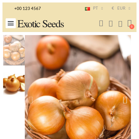
PT
€
EUR
+00 123 4567
Exotic Seeds