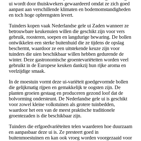
ui wordt door thuiskwekers gewaardeerd omdat ze zich goed
aanpast aan verschillende klimaten en bodemomstandigheden
en toch hoge opbrengsten levert.
Tuinders kopen vaak Nederlandse gele ui Zaden wanneer ze
betrouwbare keukenuien willen die geschikt zijn voor vers
gebruik, roosteren, soepen en langdurige bewaring. De bollen
ontwikkelen een sterke buitenhuid die ze tijdens de opslag
beschermt, waardoor ze een uitstekende keuze zijn voor
tuinders die uien beschikbaar willen hebben gedurende de
winter. Deze gastronomische groentevariëteiten worden veel
gebruikt in de Europese keuken dankzij hun rijke aroma en
veelzijdige smaak.
In de moestuin vormt deze ui-variëteit goedgevormde bollen
die gelijkmatig rijpen en gemakkelijk te oogsten zijn. De
planten groeien gestaag en produceren gezond loof dat de
bolvorming ondersteunt. De Nederlandse gele ui is geschikt
voor zowel kleine volkstuinen als grotere tuinbedden,
waardoor het een van de meest praktische traditionele
groentezaden is die beschikbaar zijn.
Tuinders die erfgoedvariëteiten telen waarderen hoe duurzaam
en aanpasbaar deze ui is. Ze presteert goed in
buitenmoestuinen en kan ook vroeg worden voorgezaaid voor