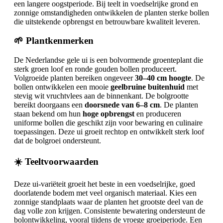
een langere oogstperiode. Bij teelt in voedselrijke grond en
zonnige omstandigheden ontwikkelen de planten sterke bollen
die uitstekende opbrengst en betrouwbare kwaliteit leveren.
🌱 Plantkenmerken
De Nederlandse gele ui is een bolvormende groenteplant die
sterk groen loof en ronde gouden bollen produceert.
Volgroeide planten bereiken ongeveer
30–40 cm hoogte
. De
bollen ontwikkelen een mooie
geelbruine buitenhuid
met
stevig wit vruchtvlees aan de binnenkant. De bolgrootte
bereikt doorgaans een
doorsnede van 6–8 cm
. De planten
staan bekend om hun
hoge opbrengst
en produceren
uniforme bollen die geschikt zijn voor bewaring en culinaire
toepassingen. Deze ui groeit rechtop en ontwikkelt sterk loof
dat de bolgroei ondersteunt.
☀️ Teeltvoorwaarden
Deze ui-variëteit groeit het beste in een voedselrijke, goed
doorlatende bodem met veel organisch materiaal. Kies een
zonnige standplaats waar de planten het grootste deel van de
dag volle zon krijgen. Consistente bewatering ondersteunt de
bolontwikkeling, vooral tijdens de vroege groeiperiode. Een