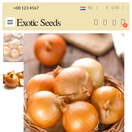
NL
€
EUR
+00 123 4567
Exotic Seeds