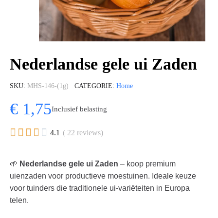
Nederlandse gele ui Zaden
SKU
MHS-146-(1g)
CATEGORIE
Home
€ 1,75
Inclusief belasting





4.1
( 22 reviews)
🌱
Nederlandse gele ui Zaden
– koop premium
uienzaden voor productieve moestuinen. Ideale keuze
voor tuinders die traditionele ui-variëteiten in Europa
telen.