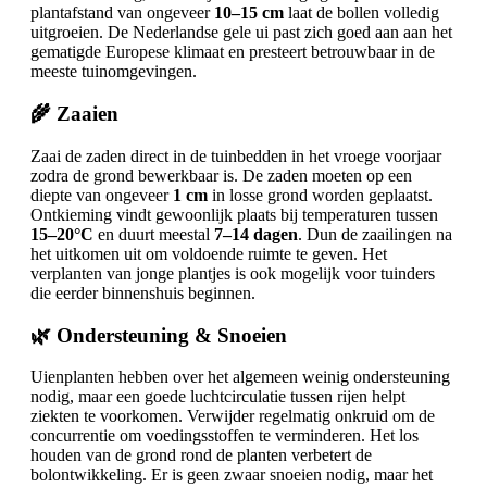
plantafstand van ongeveer
10–15 cm
laat de bollen volledig
uitgroeien. De Nederlandse gele ui past zich goed aan aan het
gematigde Europese klimaat en presteert betrouwbaar in de
meeste tuinomgevingen.
🌾 Zaaien
Zaai de zaden direct in de tuinbedden in het vroege voorjaar
zodra de grond bewerkbaar is. De zaden moeten op een
diepte van ongeveer
1 cm
in losse grond worden geplaatst.
Ontkieming vindt gewoonlijk plaats bij temperaturen tussen
15–20°C
en duurt meestal
7–14 dagen
. Dun de zaailingen na
het uitkomen uit om voldoende ruimte te geven. Het
verplanten van jonge plantjes is ook mogelijk voor tuinders
die eerder binnenshuis beginnen.
🌿 Ondersteuning & Snoeien
Uienplanten hebben over het algemeen weinig ondersteuning
nodig, maar een goede luchtcirculatie tussen rijen helpt
ziekten te voorkomen. Verwijder regelmatig onkruid om de
concurrentie om voedingsstoffen te verminderen. Het los
houden van de grond rond de planten verbetert de
bolontwikkeling. Er is geen zwaar snoeien nodig, maar het