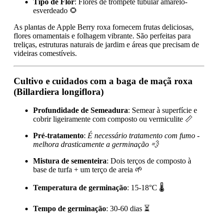
Tipo de Flor
: Flores de trompete tubular amarelo-
esverdeado 🌻
As plantas de Apple Berry roxa fornecem frutas deliciosas,
flores ornamentais e folhagem vibrante. São perfeitas para
treliças, estruturas naturais de jardim e áreas que precisam de
videiras comestíveis.
Cultivo e cuidados com a baga de maçã roxa
(Billardiera longiflora)
Profundidade de Semeadura
: Semear à superfície e
cobrir ligeiramente com composto ou vermiculite 📏
Pré-tratamento
:
É necessário tratamento com fumo -
melhora drasticamente a germinação 💨
Mistura de sementeira
: Dois terços de composto à
base de turfa + um terço de areia 🌱
Temperatura de germinação
: 15-18°C 🌡️
Tempo de germinação
: 30-60 dias ⏳