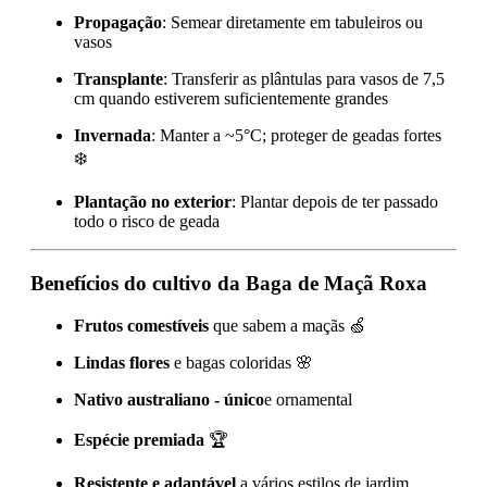
Propagação
: Semear diretamente em tabuleiros ou
vasos
Transplante
: Transferir as plântulas para vasos de 7,5
cm quando estiverem suficientemente grandes
Invernada
: Manter a ~5°C; proteger de geadas fortes
❄️
Plantação no exterior
: Plantar depois de ter passado
todo o risco de geada
Benefícios do cultivo da Baga de Maçã Roxa
Frutos comestíveis
que sabem a maçãs 🍏
Lindas flores
e bagas coloridas 🌸
Nativo australiano - único
e ornamental
Espécie premiada
🏆
Resistente e adaptável
a vários estilos de jardim