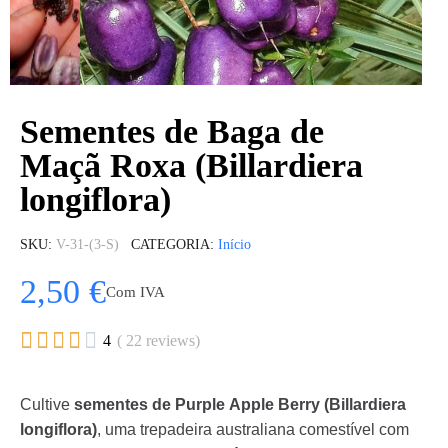
Sementes de Baga de
Maçã Roxa (Billardiera
longiflora)
SKU
V-31-(3-S)
CATEGORIA
Início
2,50 €
Com IVA





4
( 22 reviews)
Cultive
sementes de Purple Apple Berry (Billardiera
longiflora)
, uma trepadeira australiana comestível com