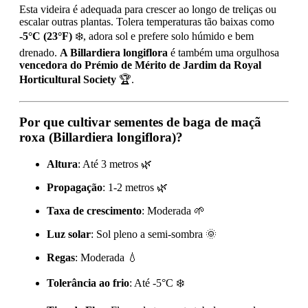
Esta videira é adequada para crescer ao longo de treliças ou
escalar outras plantas. Tolera temperaturas tão baixas como
-5°C (23°F)
❄️, adora sol e prefere solo húmido e bem
drenado.
A Billardiera longiflora
é também uma orgulhosa
vencedora do Prémio de Mérito de Jardim da Royal
Horticultural Society
🏆.
Por que cultivar sementes de baga de maçã
roxa (Billardiera longiflora)?
Altura
: Até 3 metros 🌿
Propagação
: 1-2 metros 🌿
Taxa de crescimento
: Moderada 🌱
Luz solar
: Sol pleno a semi-sombra 🌞
Regas
: Moderada 💧
Tolerância ao frio
: Até -5°C ❄️