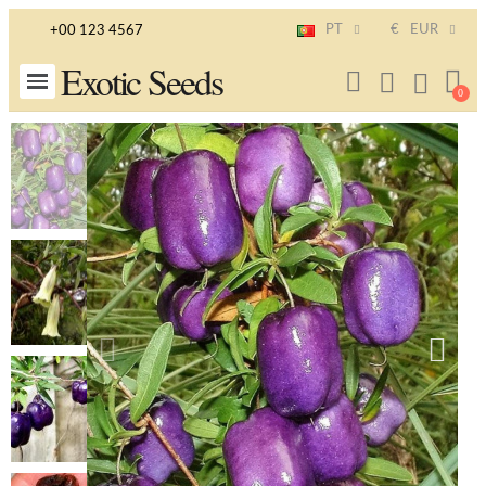
PT
€
EUR
+00 123 4567
Exotic Seeds