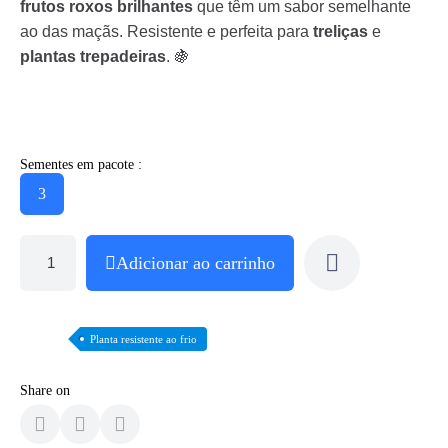
frutos roxos brilhantes
que têm um sabor semelhante
ao das maçãs. Resistente e perfeita para
treliças
e
plantas trepadeiras
. 🍇
Sementes em pacote :
3
Adicionar ao carrinho
Planta resistente ao frio
Share on