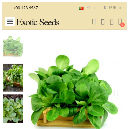
PT
€
EUR
+00 123 4567
Exotic Seeds