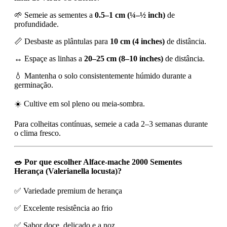
🌱 Semeie as sementes a
0.5–1 cm (¼–½ inch)
de
profundidade.
📏 Desbaste as plântulas para
10 cm (4 inches)
de distância.
↔️ Espaçe as linhas a
20–25 cm (8–10 inches)
de distância.
💧 Mantenha o solo consistentemente húmido durante a
germinação.
☀️ Cultive em sol pleno ou meia-sombra.
Para colheitas contínuas, semeie a cada 2–3 semanas durante
o clima fresco.
🥗 Por que escolher Alface-mache 2000 Sementes
Herança (Valerianella locusta)?
✅ Variedade premium de herança
✅ Excelente resistência ao frio
✅ Sabor doce, delicado e a noz