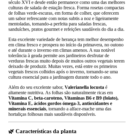
século XVI e desde então permanece como uma das melhores
culturas de salada de estação fresca. Forma rosetas compactas
de folhas verde-escuras, em forma de colher, que oferecem
um sabor refrescante com notas subtis a noz e ligeiramente
mentoladas, tornando-a perfeita para saladas frescas,
sanduíches, pratos gourmet e refeições saudáveis do dia a dia.
Esta excelente variedade de herança tem melhor desempenho
em clima fresco e prospera no início da primavera, no outono
e até durante o inverno em climas amenos. A sua notável
tolerância à geada permite aos jardineiros desfrutar de
verduras frescas muito depois de muitos outros vegetais terem
deixado de produzir. Muitas vezes, está entre os primeiros
vegetais frescos colhidos após o inverno, tornando-se uma
cultura essencial para a jardinagem durante todo o ano.
Além do seu excelente sabor,
Valerianella locusta
é
altamente nutritiva. As folhas são naturalmente ricas em
Vitamina C, beta-caroteno, Vitaminas B6 e B9 (folato),
Vitamina E, ácidos gordos ómega-3, antioxidantes e
minerais essenciais
, tornando a alface-mache uma das
hortaliças folhosas mais saudáveis disponíveis.
🌿 Características da planta