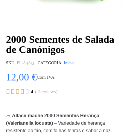
2000 Sementes de Salada
de Canónigos
SKU
PL-8-(8g)
CATEGORIA
Início
12,00 €
Com IVA





4
( 7 reviews)
🥗
Alface-mache 2000 Sementes Herança
(Valerianella locusta)
– Variedade de herança
resistente ao frio, com folhas tenras e sabor a noz.