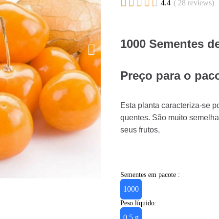





4.4
( 28 reviews)
1000 Sementes de
Preço para o paco
Esta planta caracteriza-se 
quentes. São muito semelhant
seus frutos,
Sementes em pacote :
1000
Peso líquido:
0.5 g