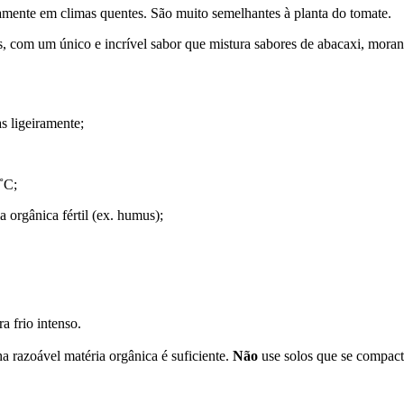
damente em climas quentes. São muito semelhantes à planta do tomate.
os, com um único e incrível sabor que mistura sabores de abacaxi, mora
s ligeiramente;
˚C;
 orgânica fértil (ex. humus);
a frio intenso.
a razoável matéria orgânica é suficiente.
Não
use solos que se compac