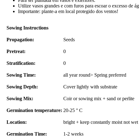
Para ser plantada em vasos e exteriores.
Utilize vasos grandes e com furos para escoar o excesso de ág
Importante: plante-a em local protegido dos ventos!
Sowing Instructions
Propagation:
Seeds
Pretreat:
0
Stratification:
0
Sowing Time:
all year round> Spring preferred
Sowing Depth:
Cover lightly with substrate
Sowing Mix:
Coir or sowing mix + sand or perlite
Germination temperature:
20-25 ° C
Location:
bright + keep constantly moist not wet
Germination Time:
1-2 weeks