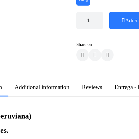
Adici
Share on
n
Additional information
Reviews
Entrega -
peruviana)
es.