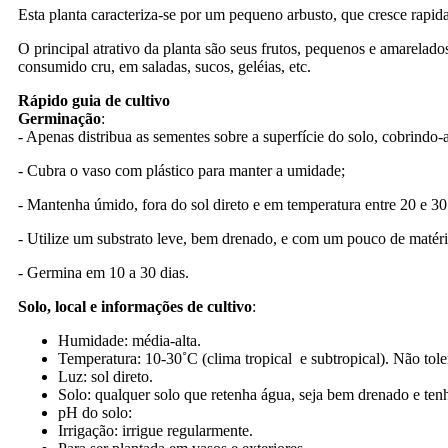
Esta planta caracteriza-se por um pequeno arbusto, que cresce rapi
O principal atrativo da planta são seus frutos, pequenos e amarelad
consumido cru, em saladas, sucos, geléias, etc.
Rápido guia de cultivo
Germinação
:
- Apenas distribua as sementes sobre a superfície do solo, cobrindo-a
- Cubra o vaso com plástico para manter a umidade;
- Mantenha úmido, fora do sol direto e em temperatura entre 20 e 30
- Utilize um substrato leve, bem drenado, e com um pouco de matéria
- Germina em 10 a 30 dias.
Solo, local e informações de cultivo
:
Humidade: média-alta.
Temperatura: 10-30˚C (clima tropical e subtropical). Não toler
Luz: sol direto.
Solo: qualquer solo que retenha água, seja bem drenado e tenh
pH do solo:
Irrigação: irrigue regularmente.