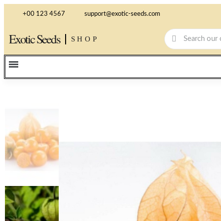
+00 123 4567
support@exotic-seeds.com
Exotic Seeds
SHOP