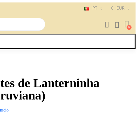
PT
€
EUR
tes de Lanterninha
eruviana)
Início