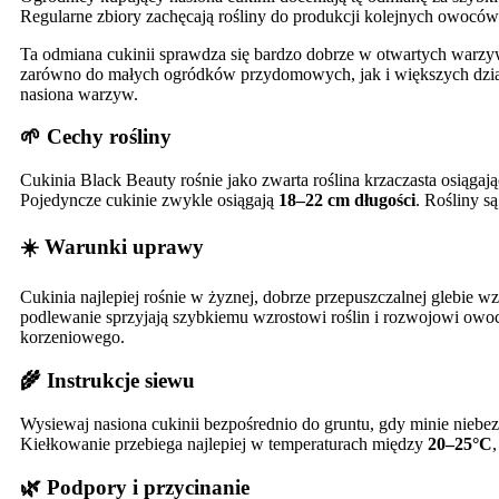
Regularne zbiory zachęcają rośliny do produkcji kolejnych owoców
Ta odmiana cukinii sprawdza się bardzo dobrze w otwartych warzyw
zarówno do małych ogródków przydomowych, jak i większych dzia
nasiona warzyw.
🌱 Cechy rośliny
Cukinia Black Beauty rośnie jako zwarta roślina krzaczasta osiągaj
Pojedyncze cukinie zwykle osiągają
18–22 cm długości
. Rośliny s
☀️ Warunki uprawy
Cukinia najlepiej rośnie w żyznej, dobrze przepuszczalnej glebie
podlewanie sprzyjają szybkiemu wzrostowi roślin i rozwojowi owo
korzeniowego.
🌾 Instrukcje siewu
Wysiewaj nasiona cukinii bezpośrednio do gruntu, gdy minie niebe
Kiełkowanie przebiega najlepiej w temperaturach między
20–25°C
🌿 Podpory i przycinanie