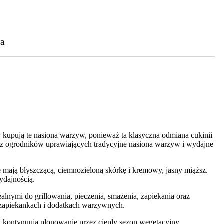
a
 kupują te nasiona warzyw, ponieważ ta klasyczna odmiana cukinii
rzez ogrodników uprawiających tradycyjne nasiona warzyw i wydajne
e mają błyszczącą, ciemnozieloną skórkę i kremowy, jasny miąższ.
ydajnością.
ealnymi do grillowania, pieczenia, smażenia, zapiekania oraz
zapiekankach i dodatkach warzywnych.
i kontynuują plonowanie przez ciepły sezon wegetacyjny.