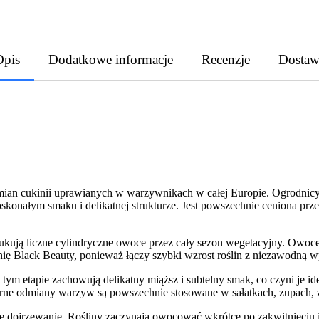
Opis
Dodatkowe informacje
Recenzje
Dostaw
dmian cukinii uprawianych w warzywnikach w całej Europie. Ogrodnicy
oskonałym smaku i delikatnej strukturze. Jest powszechnie ceniona p
rodukują liczne cylindryczne owoce przez cały sezon wegetacyjny. Owoc
ię Black Beauty, ponieważ łączy szybki wzrost roślin z niezawodną w
 tym etapie zachowują delikatny miąższ i subtelny smak, co czyni je id
ne odmiany warzyw są powszechnie stosowane w sałatkach, zupach, 
ie dojrzewanie. Rośliny zaczynają owocować wkrótce po zakwitnięciu 