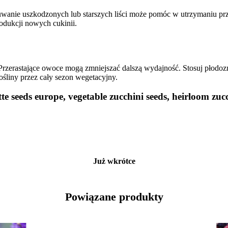
wanie uszkodzonych lub starszych liści może pomóc w utrzymaniu prze
odukcji nowych cukinii.
e. Przerastające owoce mogą zmniejszać dalszą wydajność. Stosuj płod
śliny przez cały sezon wegetacyjny.
tte seeds europe, vegetable zucchini seeds, heirloom zu
Już wkrótce
Powiązane produkty