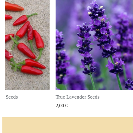
li Seeds
True Lavender Seeds
 PODGLĄD
SZYBKI PODGLĄD
2,00 €