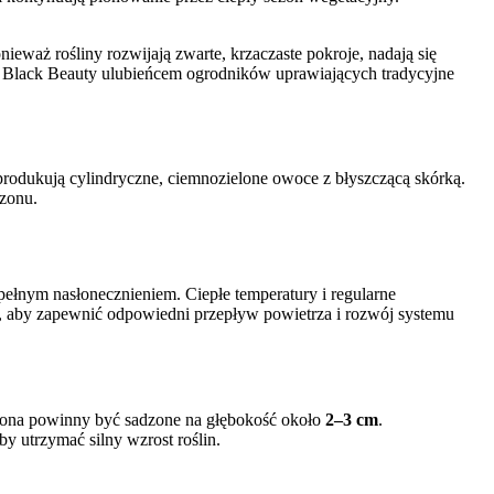
waż rośliny rozwijają zwarte, krzaczaste pokroje, nadają się
 Black Beauty ulubieńcem ogrodników uprawiających tradycyjne
 i produkują cylindryczne, ciemnozielone owoce z błyszczącą skórką.
ezonu.
ełnym nasłonecznieniem. Ciepłe temperatury i regularne
, aby zapewnić odpowiedni przepływ powietrza i rozwój systemu
asiona powinny być sadzone na głębokość około
2–3 cm
.
aby utrzymać silny wzrost roślin.