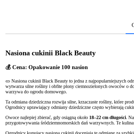
Nasiona cukinii Black Beauty
💰 Cena: Opakowanie 100 nasion
🥒 Nasiona cukinii Black Beauty to jedna z najpopularniejszych o
wytwarza silne rośliny i obfite plony ciemnozielonych owoców o d
warzywa do ogrodu domowego.
Ta odmiana dziedziczna rozwija silne, krzaczaste rośliny, które p
Ogrodnicy uprawiający odmiany dziedziczne często wybierają cukin
Owoce najlepiej zbierać, gdy osiągną około
18–22 cm długości
. Na
przygotowywania śródziemnomorskich dań warzywnych. Te kulinar
Ogrodnicy kupujący nasiona cukinii doceniają tę odmianę za szybk