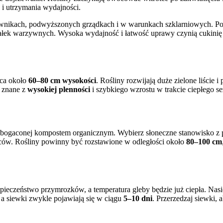
 i utrzymania wydajności.
nikach, podwyższonych grządkach i w warunkach szklarniowych. Ponie
łek warzywnych. Wysoka wydajność i łatwość uprawy czynią cukinię
ąca około
60–80 cm wysokości
. Rośliny rozwijają duże zielone liście
ą znane z
wysokiej plenności
i szybkiego wzrostu w trakcie ciepłego s
 wzbogaconej kompostem organicznym. Wybierz słoneczne stanowisko z p
ców. Rośliny powinny być rozstawione w odległości około
80–100 cm
zpieczeństwo przymrozków, a temperatura gleby będzie już ciepła. N
, a siewki zwykle pojawiają się w ciągu
5–10 dni
. Przerzedzaj siewki, 