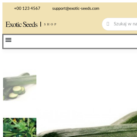
+00 123 4567
support@exotic-seeds.com
Exotic Seeds
SHOP