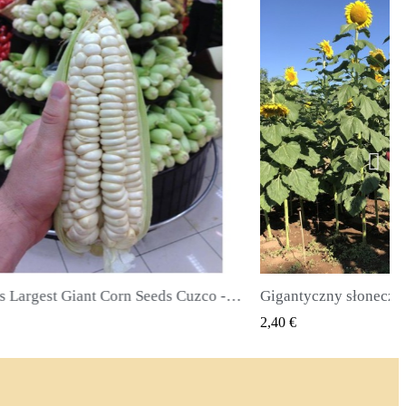
Worlds Largest Giant Corn Seeds Cuzco - Cusco
SZYBKI PODGLĄD
SZYBKI 
2,40 €