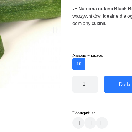
🌱
Nasiona cukinii Black 
warzywników. Idealne dla o
odmiany cukinii.
Nasiona w paczce:
10
Dodaj
Udostępnij na