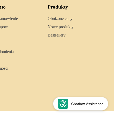
nto
Produkty
zamówienie
Obniżone ceny
kupów
Nowe produkty
Bestsellery
domienia
mości
Chatbox Assistance