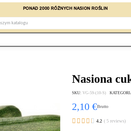
PONAD 2000 RÓŻNYCH NASION ROŚLIN
Nasiona cuk
SKU
VG-59-(10-S)
KATEGORI
2,10 €
Brutto





4.2
( 5 reviews)